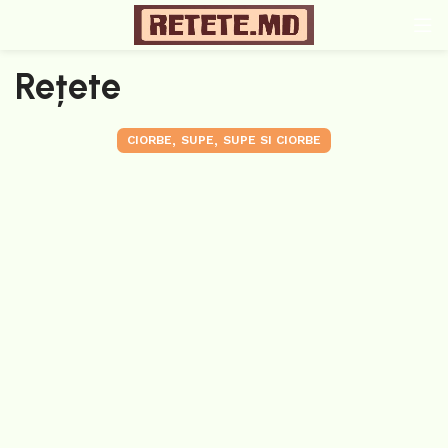
Rețete
,
,
CIORBE
SUPE
SUPE SI CIORBE