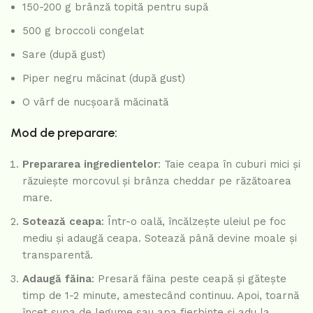
150-200 g brânză topită pentru supă
500 g broccoli congelat
Sare (după gust)
Piper negru măcinat (după gust)
O vârf de nucșoară măcinată
Mod de preparare:
Prepararea ingredientelor
: Taie ceapa în cuburi mici și
răzuiește morcovul și brânza cheddar pe răzătoarea
mare.
Sotează ceapa
: Într-o oală, încălzește uleiul pe foc
mediu și adaugă ceapa. Sotează până devine moale și
transparentă.
Adaugă făina
: Presară făina peste ceapă și gătește
timp de 1-2 minute, amestecând continuu. Apoi, toarnă
încet supa de legume sau apa fierbinte și adu la