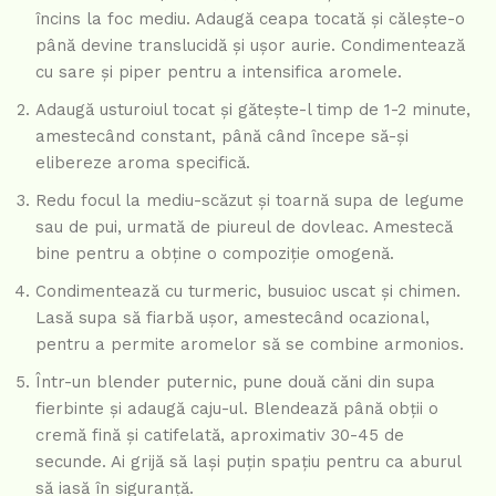
încins la foc mediu. Adaugă ceapa tocată și călește-o
până devine translucidă și ușor aurie. Condimentează
cu sare și piper pentru a intensifica aromele.
Adaugă usturoiul tocat și gătește-l timp de 1-2 minute,
amestecând constant, până când începe să-și
elibereze aroma specifică.
Redu focul la mediu-scăzut și toarnă supa de legume
sau de pui, urmată de piureul de dovleac. Amestecă
bine pentru a obține o compoziție omogenă.
Condimentează cu turmeric, busuioc uscat și chimen.
Lasă supa să fiarbă ușor, amestecând ocazional,
pentru a permite aromelor să se combine armonios.
Într-un blender puternic, pune două căni din supa
fierbinte și adaugă caju-ul. Blendează până obții o
cremă fină și catifelată, aproximativ 30-45 de
secunde. Ai grijă să lași puțin spațiu pentru ca aburul
să iasă în siguranță.