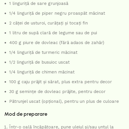
1 linguriță de sare grunjoasă
1/4 linguriță de piper negru proaspăt măcinat
2 căței de usturoi, curățați și tocați fin
1 litru de supă clară de legume sau de pui
400 g piure de dovleac (fără adaos de zahăr)
1/4 linguriță de turmeric măcinat
1/2 linguriță de busuioc uscat
1/4 linguriță de chimen măcinat
100 g caju prăjit și sărat, plus extra pentru decor
30 g semințe de dovleac prăjite, pentru decor
Pătrunjel uscat (opțional), pentru un plus de culoare
Mod de preparare
Într-o oală încăpătoare, pune uleiul și/sau untul la