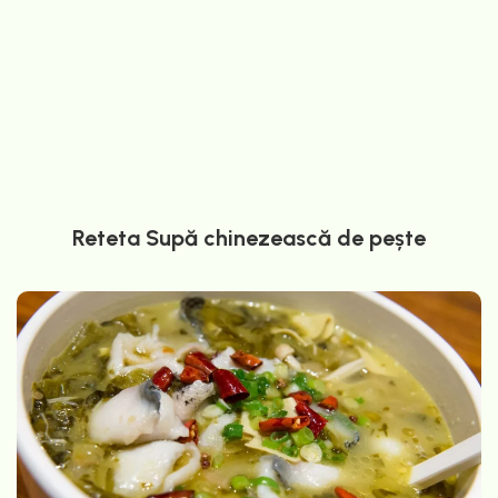
Reteta Supă chinezească de pește