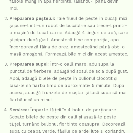
fasole mung în apă fierbinte, lăsându-i până devin
moi.
Prepararea peștelui:
Taie fileul de pește în bucăți mici
și pune-l într-un robot de bucătărie sau trece-l printr-
o mașină de tocat carne. Adaugă 4 linguri de apă, sare
și piper după gust. Amestecă bine compoziția, apoi
încorporează făina de orez, amestecând până obții o
masă omogenă. Formează bile mici din acest amestec.
Prepararea supei:
Într-o oală mare, adu supa la
punctul de fierbere, adăugând sosul de soia după gust.
Apoi, adaugă bilele de pește în bulionul clocotit și
lasă-le să fiarbă timp de aproximativ 5 minute. După
aceea, adaugă frunzele de muștar și lasă supa să mai
fiarbă încă un minut.
Servirea:
Împarte tăițeii în 4 boluri de porționare.
Scoate bilele de pește din oală și așază-le peste
tăiței, turnând bulionul fierbinte deasupra. Decorează
supa cu ceapa verde, fâșiile de ardei iute și coriandru