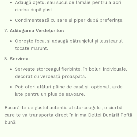
Adaugă oțetul sau sucul de lămâie pentru a acri
ciorba după gust.
Condimentează cu sare și piper după preferințe.
Adăugarea Verdețurilor:
Oprește focul și adaugă pătrunjelul și leușteanul
tocate mărunt.
Servirea:
Servește storceagul fierbinte, în boluri individuale,
decorat cu verdeață proaspătă.
Poți oferi alături pâine de casă și, opțional, ardei
iute pentru un plus de savoare.
Bucură-te de gustul autentic al storceagului, o ciorbă
care te va transporta direct în inima Deltei Dunării! Poftă
bună!