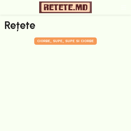
Rețete
,
,
CIORBE
SUPE
SUPE SI CIORBE