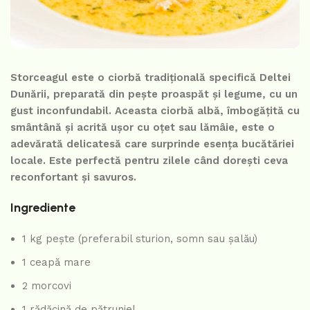
Storceagul este o ciorbă tradițională specifică Deltei
Dunării, preparată din pește proaspăt și legume, cu un
gust inconfundabil. Aceasta ciorbă albă, îmbogățită cu
smântână și acrită ușor cu oțet sau lămâie, este o
adevărată delicatesă care surprinde esența bucătăriei
locale. Este perfectă pentru zilele când dorești ceva
reconfortant și savuros.
Ingrediente
1 kg pește (preferabil sturion, somn sau șalău)
1 ceapă mare
2 morcovi
1 rădăcină de pătrunjel