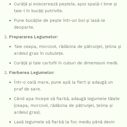
Curăță și eviscerează peștele, apoi spală-l bine și
taie-l în bucăți potrivite.
Pune bucățile de pește într-un bol și lasă-le
deoparte.
Prepararea Legumelor:
Taie ceapa, morcovii, rădăcina de pătrunjel, țelina și
ardeiul gras în cubulețe.
Curăță și taie cartofii în cuburi de dimensiuni medii.
Fierberea Legumelor:
Într-o oală mare, pune apă la fiert și adaugă un
praf de sare.
Când apa începe să fiarbă, adaugă legumele tăiate
(ceapa, morcovii, rădăcina de pătrunjel, țelina și
ardeiul gras).
Lasă legumele să fiarbă la foc mediu până devin