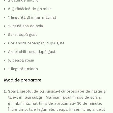
2 căței de usturoi
5 g rădăcină de ghimbir
1 linguriță ghimbir măcinat
½ cană sos de soia
Sare, după gust
Coriandru proaspăt, după gust
Ardei chili roșu, după gust
½ ceapă roșie
1 lingură amidon
Mod de preparare
Spală pieptul de pui, usucă-l cu prosoape de hârtie și
taie-l în fâșii subțiri. Marinăm puiul în sos de soia și
ghimbir măcinat timp de aproximativ 30 de minute.
Între timp, taie legumele: ceapa în semilune, ardeiul