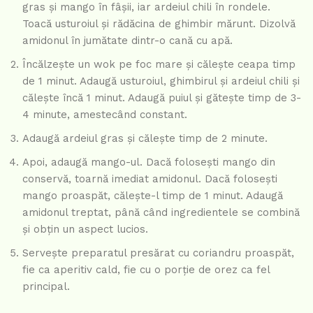
gras și mango în fâșii, iar ardeiul chili în rondele.
Toacă usturoiul și rădăcina de ghimbir mărunt. Dizolvă
amidonul în jumătate dintr-o cană cu apă.
Încălzește un wok pe foc mare și călește ceapa timp
de 1 minut. Adaugă usturoiul, ghimbirul și ardeiul chili și
călește încă 1 minut. Adaugă puiul și gătește timp de 3-
4 minute, amestecând constant.
Adaugă ardeiul gras și călește timp de 2 minute.
Apoi, adaugă mango-ul. Dacă folosești mango din
conservă, toarnă imediat amidonul. Dacă folosești
mango proaspăt, călește-l timp de 1 minut. Adaugă
amidonul treptat, până când ingredientele se combină
și obțin un aspect lucios.
Servește preparatul presărat cu coriandru proaspăt,
fie ca aperitiv cald, fie cu o porție de orez ca fel
principal.