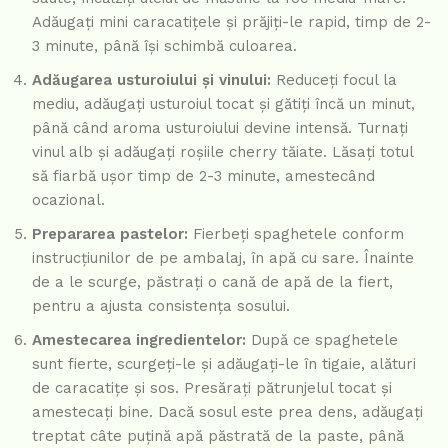
Adăugați mini caracatițele și prăjiți-le rapid, timp de 2-
3 minute, până își schimbă culoarea.
Adăugarea usturoiului și vinului:
Reduceți focul la
mediu, adăugați usturoiul tocat și gătiți încă un minut,
până când aroma usturoiului devine intensă. Turnați
vinul alb și adăugați roșiile cherry tăiate. Lăsați totul
să fiarbă ușor timp de 2-3 minute, amestecând
ocazional.
Prepararea pastelor:
Fierbeți spaghetele conform
instrucțiunilor de pe ambalaj, în apă cu sare. Înainte
de a le scurge, păstrați o cană de apă de la fiert,
pentru a ajusta consistența sosului.
Amestecarea ingredientelor:
După ce spaghetele
sunt fierte, scurgeți-le și adăugați-le în tigaie, alături
de caracatițe și sos. Presărați pătrunjelul tocat și
amestecați bine. Dacă sosul este prea dens, adăugați
treptat câte puțină apă păstrată de la paste, până