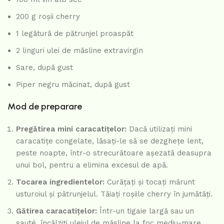
200 g roșii cherry
1 legătură de pătrunjel proaspăt
2 linguri ulei de măsline extravirgin
Sare, după gust
Piper negru măcinat, după gust
Mod de preparare
Pregătirea mini caracatițelor:
Dacă utilizați mini
caracatițe congelate, lăsați-le să se dezghețe lent,
peste noapte, într-o strecurătoare așezată deasupra
unui bol, pentru a elimina excesul de apă.
Tocarea ingredientelor:
Curățați și tocați mărunt
usturoiul și pătrunjelul. Tăiați roșiile cherry în jumătăți.
Gătirea caracatițelor:
Într-un tigaie largă sau un
sauté, încălziți uleiul de măsline la foc mediu-mare.