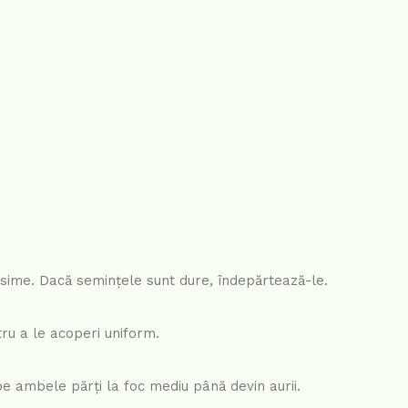
grosime. Dacă semințele sunt dure, îndepărtează-le.
tru a le acoperi uniform.
i pe ambele părți la foc mediu până devin aurii.