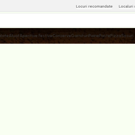
Locuri recomandate
Localuri
late
Aluat
Aperitive Festive
Conserve
Garnituri
Paine
Paste
Pizza
Sosuri