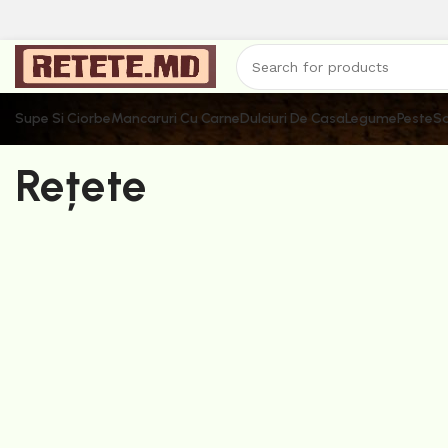
Supe Si Ciorbe
Mancaruri Cu Carne
Dulciuri De Casa
Legume
Peste
Sa
Rețete