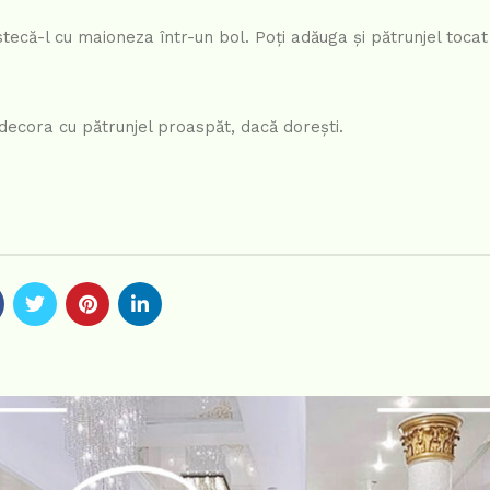
stecă-l cu maioneza într-un bol. Poți adăuga și pătrunjel toca
i decora cu pătrunjel proaspăt, dacă dorești.