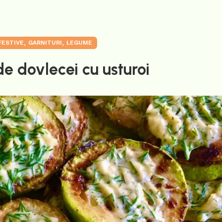
,
,
FESTIVE
GARNITURI
LEGUME
e dovlecei cu usturoi