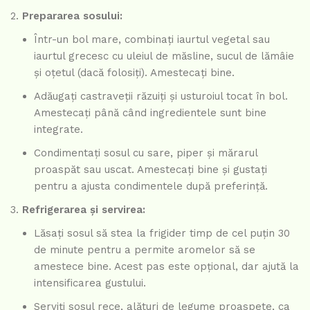
Prepararea sosului:
Într-un bol mare, combinați iaurtul vegetal sau
iaurtul grecesc cu uleiul de măsline, sucul de lămâie
și oțetul (dacă folosiți). Amestecați bine.
Adăugați castraveții răzuiți și usturoiul tocat în bol.
Amestecați până când ingredientele sunt bine
integrate.
Condimentați sosul cu sare, piper și mărarul
proaspăt sau uscat. Amestecați bine și gustați
pentru a ajusta condimentele după preferință.
Refrigerarea și servirea:
Lăsați sosul să stea la frigider timp de cel puțin 30
de minute pentru a permite aromelor să se
amestece bine. Acest pas este opțional, dar ajută la
intensificarea gustului.
Serviți sosul rece, alături de legume proaspete, ca