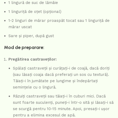
1 lingură de suc de lămâie
1 linguriță de oțet (opțional)
1-2 linguri de mărar proaspăt tocat sau 1 linguriță de
mărar uscat
Sare și piper, după gust
Mod de preparare:
Pregătirea castraveților:
Spălați castraveții și curățați-i de coajă, dacă doriți
(sau lăsați coaja dacă preferați un sos cu textură).
Tăiați-i în jumătate pe lungime și îndepărtați
semințele cu o lingură.
Răzuiți castraveții sau tăiați-i în cuburi mici. Dacă
sunt foarte suculenți, puneți-i într-o sită și lăsați-i să
se scurgă pentru 10-15 minute. Apoi, presați-i ușor
pentru a elimina excesul de apă.