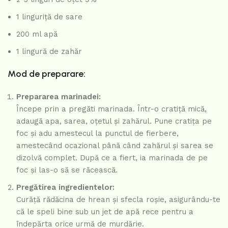
1 linguriță de sare
200 ml apă
1 lingură de zahăr
Mod de preparare:
Prepararea marinadei:
Începe prin a pregăti marinada. Într-o cratiță mică,
adaugă apa, sarea, oțetul și zahărul. Pune cratița pe
foc și adu amestecul la punctul de fierbere,
amestecând ocazional până când zahărul și sarea se
dizolvă complet. După ce a fiert, ia marinada de pe
foc și las-o să se răcească.
Pregătirea ingredientelor:
Curăță rădăcina de hrean și sfecla roșie, asigurându-te
că le speli bine sub un jet de apă rece pentru a
îndepărta orice urmă de murdărie.