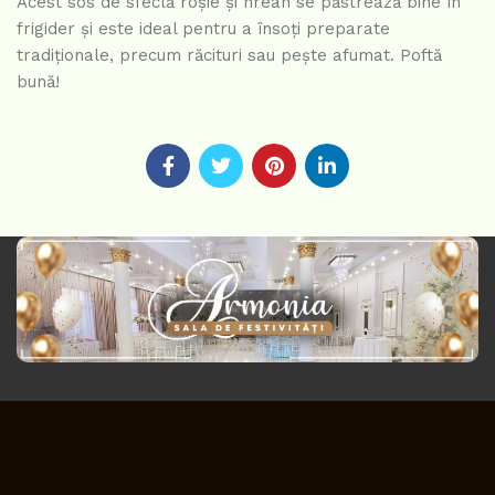
Acest sos de sfeclă roșie și hrean se păstrează bine în
frigider și este ideal pentru a însoți preparate
tradiționale, precum răcituri sau pește afumat. Poftă
bună!