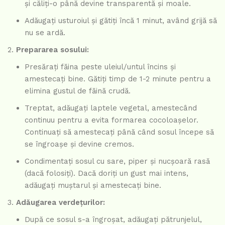
și căliți-o până devine transparentă și moale.
Adăugați usturoiul și gătiți încă 1 minut, având grijă să
nu se ardă.
Prepararea sosului:
Presărați făina peste uleiul/untul încins și
amestecați bine. Gătiți timp de 1-2 minute pentru a
elimina gustul de făină crudă.
Treptat, adăugați laptele vegetal, amestecând
continuu pentru a evita formarea cocoloașelor.
Continuați să amestecați până când sosul începe să
se îngroașe și devine cremos.
Condimentați sosul cu sare, piper și nucșoară rasă
(dacă folosiți). Dacă doriți un gust mai intens,
adăugați muștarul și amestecați bine.
Adăugarea verdețurilor:
După ce sosul s-a îngroșat, adăugați pătrunjelul,