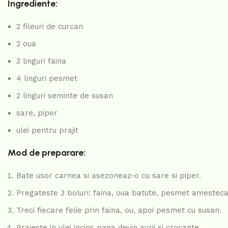
Ingrediente:
2 fileuri de curcan
2 oua
3 linguri faina
4 linguri pesmet
2 linguri seminte de susan
sare, piper
ulei pentru prajit
Mod de preparare:
Bate usor carnea si asezoneaz-o cu sare si piper.
Pregateste 3 boluri: faina, oua batute, pesmet amesteca
Treci fiecare felie prin faina, ou, apoi pesmet cu susan.
Prajeste in ulei incins pana devin aurii si crocante.