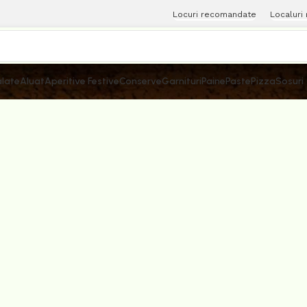
Locuri recomandate
Localuri
late
Aluat
Aperitive Festive
Conserve
Garnituri
Paine
Paste
Pizza
Sosuri