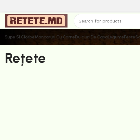
Supe Si Ciorbe
Mancaruri Cu Carne
Dulciuri De Casa
Legume
Peste
Sa
Rețete