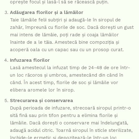
oprește focul și lasă-l să se răcească puțin.
Adăugarea florilor și a lămâilor
Taie lămâile felii subțiri și adaugă-le în siropul de
zahăr, împreună cu florile de soc. Dacă dorești un gust
mai intens de lămâie, poți rade și coaja lămâilor
înainte de a le tăia. Amestecă bine compoziția și
acoperă oala cu un capac sau cu un prosop curat.
Infuzarea florilor
Lasă amestecul la infuzat timp de 24-48 de ore într-
un loc răcoros și umbros, amestecând din când în
când. În acest timp, florile de soc și lămâile vor
elibera aromele lor în sirop.
Strecurarea și conservarea
După perioada de infuzare, strecoară siropul printr-o
sită fină sau prin tifon pentru a elimina florile și
lămâile. Dacă dorești o conservare mai îndelungată,
adaugă acidul citric. Toarnă siropul în sticle sterilizate,
închide-le ermetic și depozitează-le într-un loc