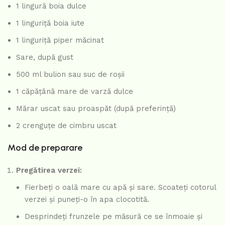
1 lingură boia dulce
1 linguriță boia iute
1 linguriță piper măcinat
Sare, după gust
500 ml bulion sau suc de roșii
1 căpățână mare de varză dulce
Mărar uscat sau proaspăt (după preferință)
2 crenguțe de cimbru uscat
Mod de preparare
Pregătirea verzei:
Fierbeți o oală mare cu apă și sare. Scoateți cotorul
verzei și puneți-o în apa clocotită.
Desprindeți frunzele pe măsură ce se înmoaie și