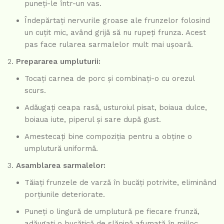
puneți-le într-un vas.
Îndepărtați nervurile groase ale frunzelor folosind
un cuțit mic, având grijă să nu rupeți frunza. Acest
pas face rularea sarmalelor mult mai ușoară.
Prepararea umpluturii:
Tocați carnea de porc și combinați-o cu orezul
scurs.
Adăugați ceapa rasă, usturoiul pisat, boiaua dulce,
boiaua iute, piperul și sare după gust.
Amestecați bine compoziția pentru a obține o
umplutură uniformă.
Asamblarea sarmalelor:
Tăiați frunzele de varză în bucăți potrivite, eliminând
porțiunile deteriorate.
Puneți o lingură de umplutură pe fiecare frunză,
adăugați o bucățică de slănină afumată în mijloc,