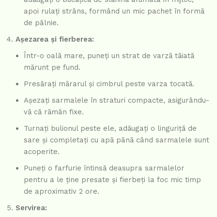
apoi rulați strâns, formând un mic pachet în formă
de pâlnie.
Așezarea și fierberea:
Într-o oală mare, puneți un strat de varză tăiată
mărunt pe fund.
Presărați mărarul și cimbrul peste varza tocată.
Așezați sarmalele în straturi compacte, asigurându-
vă că rămân fixe.
Turnați bulionul peste ele, adăugați o linguriță de
sare și completați cu apă până când sarmalele sunt
acoperite.
Puneți o farfurie întinsă deasupra sarmalelor
pentru a le ține presate și fierbeți la foc mic timp
de aproximativ 2 ore.
Servirea: