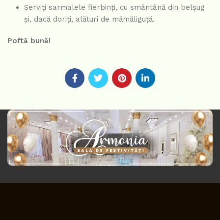
Serviți sarmalele fierbinți, cu smântână din belșug
și, dacă doriți, alături de mămăliguță.
Poftă bună!