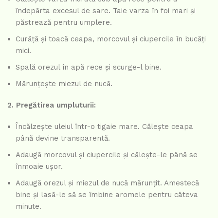
îndepărta excesul de sare. Taie varza în foi mari și
păstrează pentru umplere.
Curăță și toacă ceapa, morcovul și ciupercile în bucăți
mici.
Spală orezul în apă rece și scurge-l bine.
Mărunțește miezul de nucă.
2. Pregătirea umpluturii:
Încălzește uleiul într-o tigaie mare. Călește ceapa
până devine transparentă.
Adaugă morcovul și ciupercile și călește-le până se
înmoaie ușor.
Adaugă orezul și miezul de nucă mărunțit. Amestecă
bine și lasă-le să se îmbine aromele pentru câteva
minute.