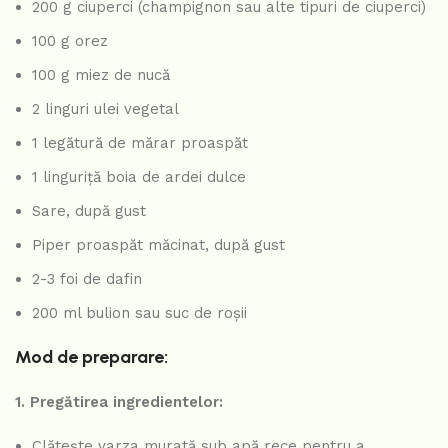
200 g ciuperci (champignon sau alte tipuri de ciuperci)
100 g orez
100 g miez de nucă
2 linguri ulei vegetal
1 legătură de mărar proaspăt
1 linguriță boia de ardei dulce
Sare, după gust
Piper proaspăt măcinat, după gust
2-3 foi de dafin
200 ml bulion sau suc de roșii
Mod de preparare:
1. Pregătirea ingredientelor:
Clătește varza murată sub apă rece pentru a