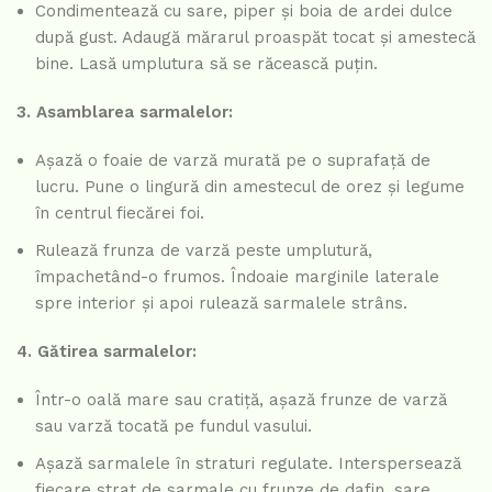
Condimentează cu sare, piper și boia de ardei dulce
după gust. Adaugă mărarul proaspăt tocat și amestecă
bine. Lasă umplutura să se răcească puțin.
3. Asamblarea sarmalelor:
Așază o foaie de varză murată pe o suprafață de
lucru. Pune o lingură din amestecul de orez și legume
în centrul fiecărei foi.
Rulează frunza de varză peste umplutură,
împachetând-o frumos. Îndoaie marginile laterale
spre interior și apoi rulează sarmalele strâns.
4. Gătirea sarmalelor:
Într-o oală mare sau cratiță, așază frunze de varză
sau varză tocată pe fundul vasului.
Așază sarmalele în straturi regulate. Interspersează
fiecare strat de sarmale cu frunze de dafin, sare,