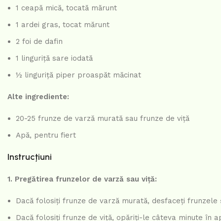
1 ceapă mică, tocată mărunt
1 ardei gras, tocat mărunt
2 foi de dafin
1 linguriță sare iodată
½ linguriță piper proaspăt măcinat
Alte ingrediente:
20-25 frunze de varză murată sau frunze de viță
Apă, pentru fiert
Instrucțiuni
1. Pregătirea frunzelor de varză sau viță:
Dacă folosiți frunze de varză murată, desfaceți frunzele 
Dacă folosiți frunze de viță, opăriți-le câteva minute în a