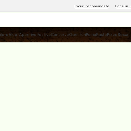
Locuri recomandate
Localuri
late
Aluat
Aperitive Festive
Conserve
Garnituri
Paine
Paste
Pizza
Sosuri