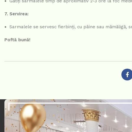
Gătiți sarmalele timp de aproximativ 2-3 ore la foc mediu
7. Servirea:
Sarmalele se servesc fierbinți, cu pâine sau mămăligă, sm
Poftă bună!