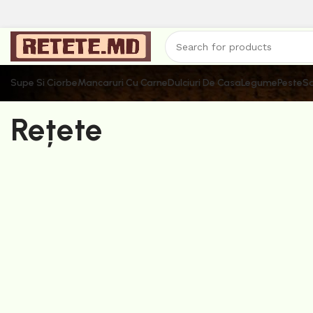
Supe Si Ciorbe
Mancaruri Cu Carne
Dulciuri De Casa
Legume
Peste
Sa
Rețete