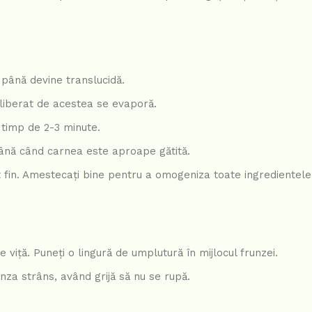
in până devine translucidă.
 eliberat de acestea se evaporă.
e timp de 2-3 minute.
 până când carnea este aproape gătită.
t fin. Amestecați bine pentru a omogeniza toate ingredientele.
viță. Puneți o lingură de umplutură în mijlocul frunzei.
unza strâns, având grijă să nu se rupă.