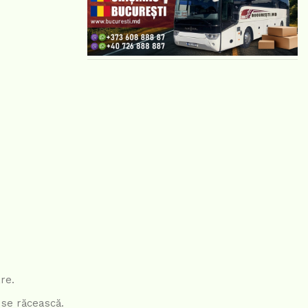
re.
ă se răcească.