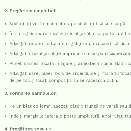
2. Pregătirea umpluturii:
Spălați orezul în mai multe ape și lăsați-l să se scurgă.
Într-o tigaie mare, încălziți uleiul și căliți ceapa tocată f
Adăugați ciupercile tocate și gătiți-le până când lichidul
Adăugați orezul și căliți-l împreună cu ceapa și ciupercil
Puneți carnea tocată în tigaie și amestecați bine. Gătiți
Adăugați sare, piper, boia de ardei dulce și mărarul toca
de pe foc și lăsați compoziția să se răcească puțin.
3. Formarea sarmalelor:
Pe un blat de lemn, așezați câte o frunză de varză sau de 
Îndoiți marginile laterale peste umplutură, apoi rulați fr
4. Pregătirea sosului: