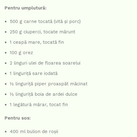
Pentru umplutură:
500 g carne tocată (vită și porc)
250 g ciuperci, tocate mărunt
1 ceapă mare, tocată fin
100 g orez
2 linguri ulei de floarea soarelui
1 linguriță sare iodată
½ linguriță piper proaspăt măcinat
½ linguriță boia de ardei dulce
1 legătură mărar, tocat fin
Pentru sos:
400 ml bulion de roșii