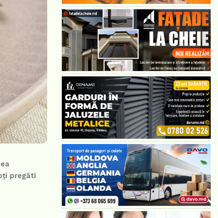
mea
ți pregăti