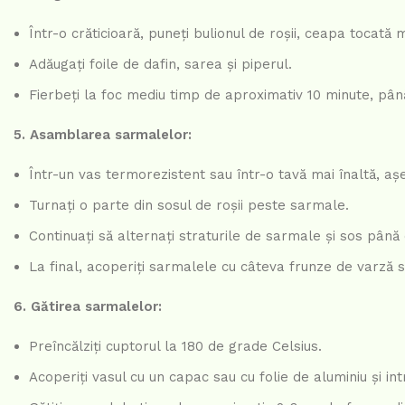
Într-o crăticioară, puneți bulionul de roșii, ceapa tocată
Adăugați foile de dafin, sarea și piperul.
Fierbeți la foc mediu timp de aproximativ 10 minute, pân
5. Asamblarea sarmalelor:
Într-un vas termorezistent sau într-o tavă mai înaltă, aș
Turnați o parte din sosul de roșii peste sarmale.
Continuați să alternați straturile de sarmale și sos pân
La final, acoperiți sarmalele cu câteva frunze de varză sa
6. Gătirea sarmalelor:
Preîncălziți cuptorul la 180 de grade Celsius.
Acoperiți vasul cu un capac sau cu folie de aluminiu și int