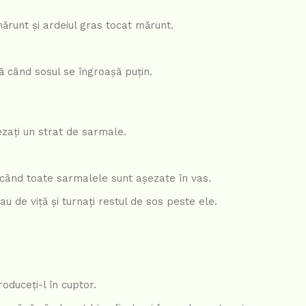
 mărunt și ardeiul gras tocat mărunt.
ă când sosul se îngroașă puțin.
ezați un strat de sarmale.
ă când toate sarmalele sunt așezate în vas.
u de viță și turnați restul de sos peste ele.
roduceți-l în cuptor.