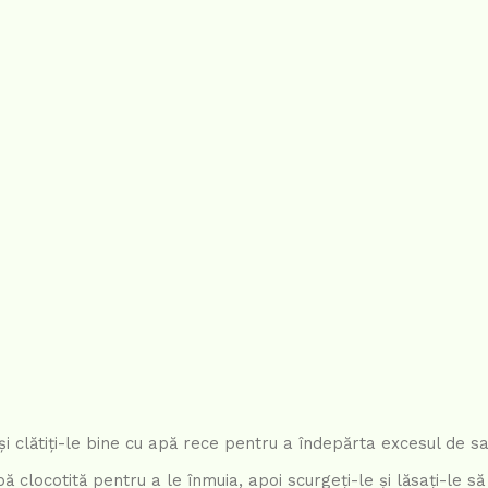
și clătiți-le bine cu apă rece pentru a îndepărta excesul de sa
pă clocotită pentru a le înmuia, apoi scurgeți-le și lăsați-le s