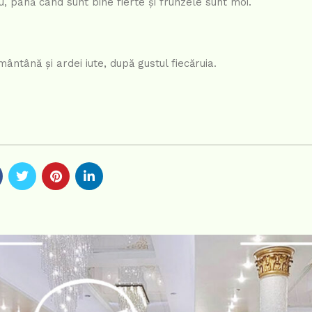
, până când sunt bine fierte și frunzele sunt moi.
ântână și ardei iute, după gustul fiecăruia.