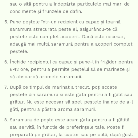
sau o sită pentru a îndepărta particulele mai mari de
condimente și frunzele de dafin.
Pune peștele într-un recipient cu capac și toarnă
saramura strecurată peste el, asigurându-te că
peștele este complet acoperit. Dacă este necesar,
adaugă mai multă saramură pentru a acoperi complet
peștele.
Închide recipientul cu capac și pune-l în frigider pentru
8-12 ore, pentru a permite peștelui să se marineze și
să absoarbă aromele saramurii.
După ce timpul de marinat a trecut, poți scoate
peștele din saramură și este gata pentru a fi gătit sau
grătar. Nu este necesar să speli peștele înainte de a-l
găti, pentru a păstra aroma saramurii.
Saramura de pește este acum gata pentru a fi gătită
sau servită, în funcție de preferințele tale. Poate fi
preparată pe grătar, la cuptor sau pe plită, după gust.