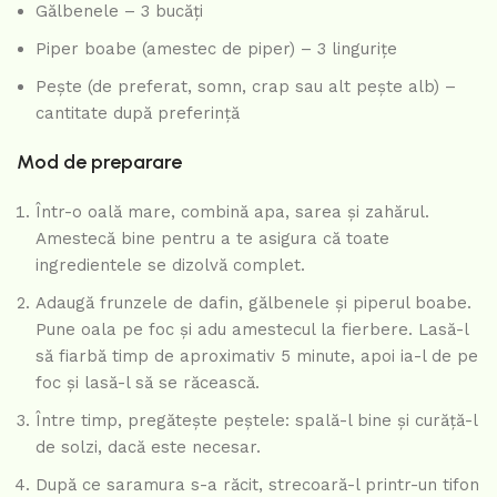
Gălbenele – 3 bucăți
Piper boabe (amestec de piper) – 3 lingurițe
Pește (de preferat, somn, crap sau alt pește alb) –
cantitate după preferință
Mod de preparare
Într-o oală mare, combină apa, sarea și zahărul.
Amestecă bine pentru a te asigura că toate
ingredientele se dizolvă complet.
Adaugă frunzele de dafin, gălbenele și piperul boabe.
Pune oala pe foc și adu amestecul la fierbere. Lasă-l
să fiarbă timp de aproximativ 5 minute, apoi ia-l de pe
foc și lasă-l să se răcească.
Între timp, pregătește peștele: spală-l bine și curăță-l
de solzi, dacă este necesar.
După ce saramura s-a răcit, strecoară-l printr-un tifon