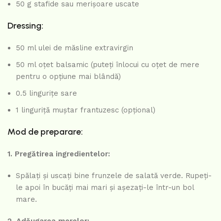
50 g stafide sau merișoare uscate
Dressing:
50 ml ulei de măsline extravirgin
50 ml oțet balsamic (puteți înlocui cu oțet de mere
pentru o opțiune mai blândă)
0.5 lingurițe sare
1 linguriță muștar frantuzesc (opțional)
Mod de preparare:
1. Pregătirea ingredientelor:
Spălați și uscați bine frunzele de salată verde. Rupeți-
le apoi în bucăți mai mari și așezați-le într-un bol
mare.
2. Adăugarea merelor: