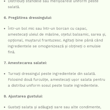
Distribuiți stafidele sau merișoarele uniform peste
salată.
6. Pregătirea dressingului:
Într-un bol mic sau într-un borcan cu capac,
amestecați uleiul de măsline, oțetul balsamic, sarea și,
opțional, muștarul frantuzesc. Agitați bine până când
ingredientele se omogenizează și obțineți o emulsie
fină.
7. Amestecarea salatei:
Turnați dressingul peste ingredientele din salată.
Folosind două furculițe, amestecați ușor salata pentru
a distribui uniform sosul peste toate ingredientele.
8. Ajustarea gustului:
Gustați salata și adăugați sare sau alte condimente,