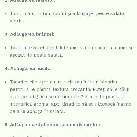
Tăiați mărul în felii subțiri și adăugați-l peste salata
verde.
3. Adăugarea brânzei:
Tăiați mozzarella în biluțe mici sau în bucăți mai mici și
așezați-le peste salată.
4. Adăugarea nucilor:
Tocați nucile ușor cu un cuțit sau într-un blender,
pentru a le păstra textura crocantă. Puteți să le căliți
ușor pe o tigaie uscată timp de 2-3 minute pentru a
intensifica aroma, apoi lăsați-le să se răcească înainte
de a le adăuga în salată.
5. Adăugarea stafidelor sau merișoarelor: