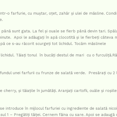
tr-o farfurie, cu muștar, oțet, zahăr și ulei de măsline. Cond
e.
jă până sunt gata. La fel și ouale se fierb până devin tari. Spăl
minute. Apoi le adăugați în apă clocotită și le fierbeți câteva 
upă ce s-au răcorit scurgeți tot lichidul. Tocăm măslinele
hidul. Tăiați tonul în bucăți destul de mari cu o furculiță.Răciț
 fundul unei farfurii cu frunze de salată verde. Presărați cu 2 
e cherry, și tăiațile în jumătăți. Aranjați cartofii, ouăle și roșii
 introduce în mijlocul farfuriei cu ingrediente de salată nico
sul 1 – Pregătiți tăiței. Cernem făina cu sare. Apoi se adaugă 