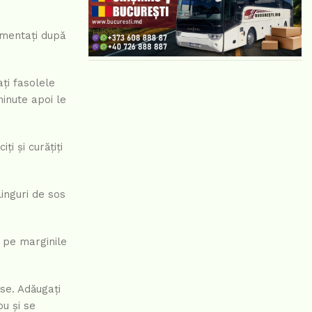
imentați după
ați fasolele
minute apoi le
i și curățiți
linguri de sos
le pe marginile
ise. Adăugați
ou și se