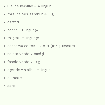
ulei de măsline – 4 linguri
măsline fără sâmburi-100 g
cartofi
zahăr – 1 linguriță
muștar -2 lingurițe
conservă de ton – 2 cutii (185 g fiecare)
salata verde-2 bucăți
fasole verde-200 g
oțet de vin alb – 2 linguri
ou mare
sare