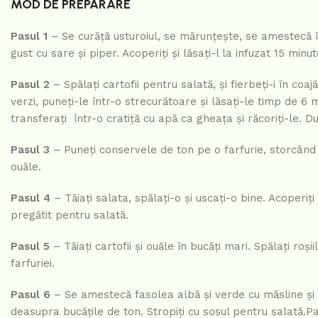
MOD DE PREPARARE
Pasul 1
– Se curăță usturoiul, se mărunțește, se amestecă în
gust cu sare și piper. Acoperiți și lăsați-l la infuzat 15 minut
Pasul 2
– Spălați cartofii pentru salată, și fierbeți-i în coa
verzi, puneți-le într-o strecurătoare și lăsați-le timp de 6 
transferați într-o cratiță cu apă ca gheața și răcoriți-le. D
Pasul 3
– Puneți conservele de ton pe o farfurie, storcând lic
ouăle.
Pasul 4
– Tăiați salata, spălați-o și uscați-o bine. Acoperiți
pregătit pentru salată.
Pasul 5
– Tăiați cartofii și ouăle în bucăți mari. Spălați roșiil
farfuriei.
Pasul 6
– Se amestecă fasolea albă și verde cu măsline și se
deasupra bucățile de ton. Stropiți cu sosul pentru salată.Pa