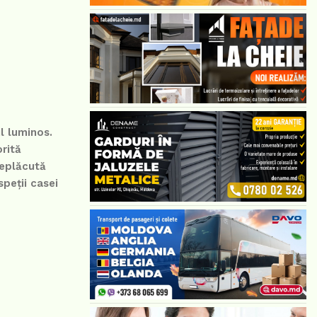
l luminos.
orită
neplăcută
speții casei