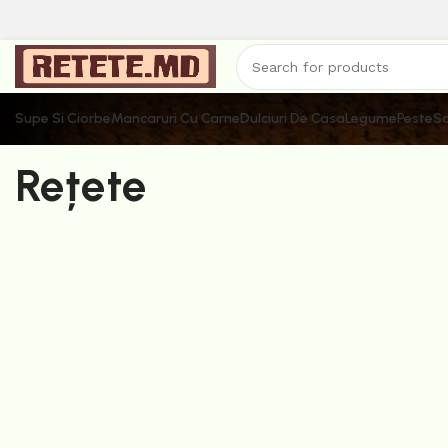
Supe Si Ciorbe
Mancaruri Cu Carne
Dulciuri De Casa
Legume
Peste
Sa
Rețete