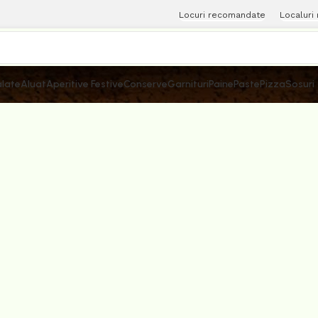
Locuri recomandate
Localuri
late
Aluat
Aperitive Festive
Conserve
Garnituri
Paine
Paste
Pizza
Sosuri