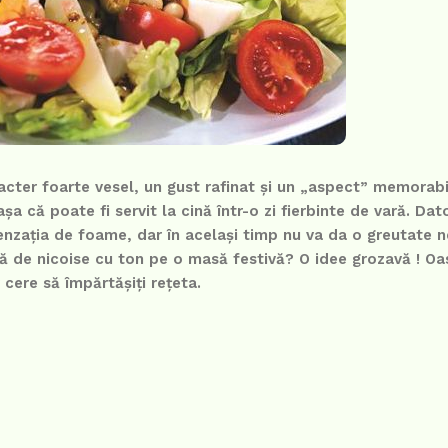
racter foarte vesel, un gust rafinat și un „aspect” memorabi
 că poate fi servit la cină într-o zi fierbinte de vară. Dat
 senzația de foame, dar în același timp nu va da o greutate 
ică de nicoise cu ton pe o masă festivă? O idee grozavă ! Oa
 cere să împărtășiți rețeta.