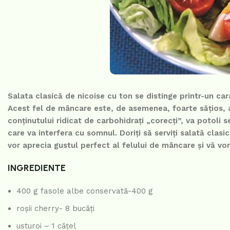
Salata clasică de nicoise cu ton se distinge printr-un ca
Acest fel de mâncare este, de asemenea, foarte sățios, așa
conținutului ridicat de carbohidrați „corecți”, va potoli
care va interfera cu somnul. Doriți să serviți salată clas
vor aprecia gustul perfect al felului de mâncare și vă vor
INGREDIENTE
400 g fasole albe conservată-400 g
roșii cherry- 8 bucăți
usturoi – 1 cățel