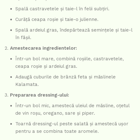
Spală castravetele și taie-l în felii subțiri.
Curăță ceapa roșie și taie-o julienne.
Spală ardeiul gras, îndepărtează semințele și taie-l
în fâșii.
Amestecarea ingredientelor:
Într-un bol mare, combină roșiile, castravetele,
ceapa roșie și ardeiul gras.
Adaugă cuburile de brânză feta și măslinele
Kalamata.
Prepararea dressing-ului:
Într-un bol mic, amestecă uleiul de măsline, oțetul
de vin roșu, oregano, sare și piper.
Toarnă dressing-ul peste salată și amestecă ușor
pentru a se combina toate aromele.