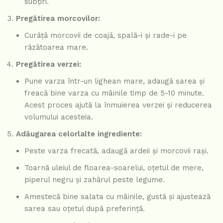
subțiri.
Pregătirea morcovilor:
Curăță morcovii de coajă, spală-i și rade-i pe
răzătoarea mare.
Pregătirea verzei:
Pune varza într-un lighean mare, adaugă sarea și
freacă bine varza cu mâinile timp de 5-10 minute.
Acest proces ajută la înmuierea verzei și reducerea
volumului acesteia.
Adăugarea celorlalte ingrediente:
Peste varza frecată, adaugă ardeii și morcovii rași.
Toarnă uleiul de floarea-soarelui, oțetul de mere,
piperul negru și zahărul peste legume.
Amestecă bine salata cu mâinile, gustă și ajustează
sarea sau oțetul după preferință.