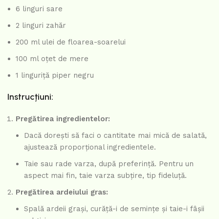
6 linguri sare
2 linguri zahăr
200 ml ulei de floarea-soarelui
100 ml oțet de mere
1 linguriță piper negru
Instrucțiuni:
Pregătirea ingredientelor:
Dacă dorești să faci o cantitate mai mică de salată,
ajustează proporțional ingredientele.
Taie sau rade varza, după preferință. Pentru un
aspect mai fin, taie varza subțire, tip fideluță.
Pregătirea ardeiului gras:
Spală ardeii grași, curăță-i de semințe și taie-i fâșii