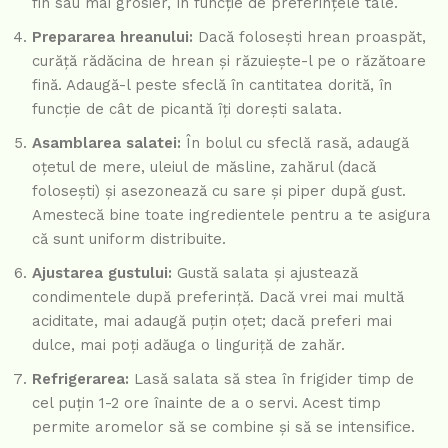
fin sau mai grosier, în funcție de preferințele tale.
Prepararea hreanului:
Dacă folosești hrean proaspăt,
curăță rădăcina de hrean și răzuiește-l pe o răzătoare
fină. Adaugă-l peste sfeclă în cantitatea dorită, în
funcție de cât de picantă îți dorești salata.
Asamblarea salatei:
În bolul cu sfeclă rasă, adaugă
oțetul de mere, uleiul de măsline, zahărul (dacă
folosești) și asezonează cu sare și piper după gust.
Amestecă bine toate ingredientele pentru a te asigura
că sunt uniform distribuite.
Ajustarea gustului:
Gustă salata și ajustează
condimentele după preferință. Dacă vrei mai multă
aciditate, mai adaugă puțin oțet; dacă preferi mai
dulce, mai poți adăuga o linguriță de zahăr.
Refrigerarea:
Lasă salata să stea în frigider timp de
cel puțin 1-2 ore înainte de a o servi. Acest timp
permite aromelor să se combine și să se intensifice.