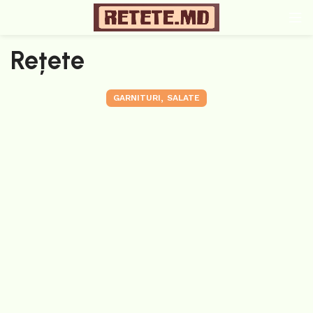
Rețete
,
GARNITURI
SALATE