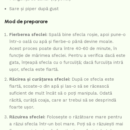
Sare și piper după gust
Mod de preparare
Fierberea sfeclei:
Spală bine sfecla roșie, apoi pune-o
într-o oală cu apă și fierbe-o până devine moale.
Acest proces poate dura între 40-60 de minute, în
funcție de mărimea sfeclei. Pentru a verifica dacă este
gata, înțeapă sfecla cu o furculiță; dacă furculița intră
ușor, sfecla este fiartă.
Răcirea și curățarea sfeclei:
După ce sfecla este
fiartă, scoate-o din apă și las-o să se răcească
suficient de mult încât să o poți manipula. Odată
răcită, curăță coaja, care ar trebui să se desprindă
foarte ușor.
Răzuirea sfeclei:
Folosește o răzătoare mare pentru
a răzui sfecla într-un bol mare. Poți să o răzuiești mai