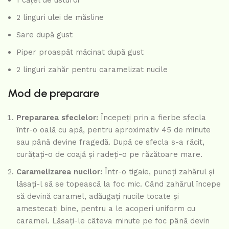
1 cățel de usturoi
2 linguri ulei de măsline
Sare după gust
Piper proaspăt măcinat după gust
2 linguri zahăr pentru caramelizat nucile
Mod de preparare
Prepararea sfeclelor:
Începeți prin a fierbe sfecla
într-o oală cu apă, pentru aproximativ 45 de minute
sau până devine fragedă. După ce sfecla s-a răcit,
curățați-o de coajă și radeți-o pe răzătoare mare.
Caramelizarea nucilor:
Într-o tigaie, puneți zahărul și
lăsați-l să se topească la foc mic. Când zahărul începe
să devină caramel, adăugați nucile tocate și
amestecați bine, pentru a le acoperi uniform cu
caramel. Lăsați-le câteva minute pe foc până devin