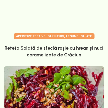
,
,
,
APERITIVE FESTIVE
GARNITURI
LEGUME
SALATE
Reteta Salată de sfeclă roșie cu hrean și nuci
caramelizate de Crăciun