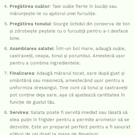
Pregătirea ouălor
: Taie ouăle fierte în bucăți sau
mărunțește-le cu ajutorul unei furculițe.
Pregătirea tonului
: Scurge lichidul din conserva de ton
și zdrobește peștele cu o furculiță pentru a-l desface
bine.
Asamblarea salatei
: Într-un bol mare, adaugă ouăle,
castraveții, ceapa, tonul și porumbul. Amestecă ușor
pentru a combina ingredientele.
Finalizarea
: Adaugă mărarul tocat, sare după gust și
smântână sau maioneză, amestecând ușor pentru a
uniformiza dressingul. Ține cont că tonul și castraveții
pot conține deja sare, așa că ajustează cantitatea în
funcție de gustul tău.
Servirea
: Salata poate fi servită imediat sau lăsată să
stea puțin în frigider pentru a permite aromelor să se
dezvolte. Este un preparat perfect pentru a fi savurat
alături de cei dragi la masa de Revelion!