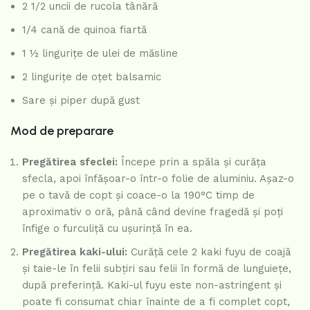
2 1/2 uncii de rucola tânără
1/4 cană de quinoa fiartă
1 ½ lingurițe de ulei de măsline
2 lingurițe de oțet balsamic
Sare și piper după gust
Mod de preparare
Pregătirea sfeclei:
Începe prin a spăla și curăța
sfecla, apoi înfășoar-o într-o folie de aluminiu. Așaz-o
pe o tavă de copt și coace-o la 190°C timp de
aproximativ o oră, până când devine fragedă și poți
înfige o furculiță cu ușurință în ea.
Pregătirea kaki-ului:
Curăță cele 2 kaki fuyu de coajă
și taie-le în felii subțiri sau felii în formă de lunguiețe,
după preferință. Kaki-ul fuyu este non-astringent și
poate fi consumat chiar înainte de a fi complet copt,