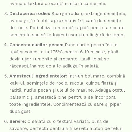
având o textură crocantă similară cu merele.
Desfacerea rodiei:
Sparge rodia și extrage semințele,
având grijă să obții aproximativ 1/4 cană de semințe
de rodie. Poti utiliza o metodă rapidă pentru a scoate
semințele sau să le lovești ușor cu o lingură de lemn.
Coacerea nucilor pecan:
Pune nucile pecan într-o
tavă și coace-le la 175°C pentru 6-10 minute, până
devin ușor rumenite și crocante. Lasă-le să se
răcească înainte de a le adăuga în salată.
Amestecul ingredientelor:
Într-un bol mare, combină
kaki-ul, semințele de rodie, rucola, quinoa fiartă și
răcită, nucile pecan și uleiul de măsline. Adaugă oțetul
balsamic și amestecă bine pentru a se încorpora
toate ingredientele. Condimentează cu sare și piper
după gust.
Servire:
O salată cu o textură variată, plină de
savoare, perfectă pentru a fi servită alături de feluri