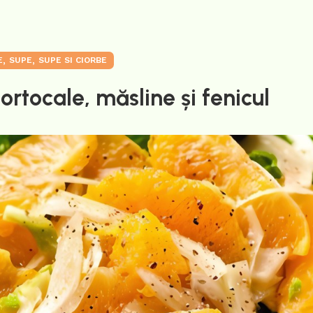
,
,
E
SUPE
SUPE SI CIORBE
rtocale, măsline și fenicul