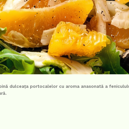
ină dulceața portocalelor cu aroma anasonată a fenicululu
ură.