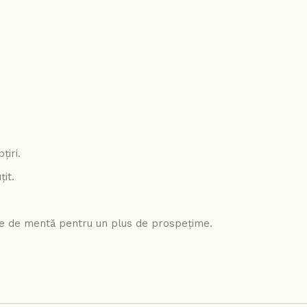
țiri.
țit.
nze de mentă pentru un plus de prospețime.