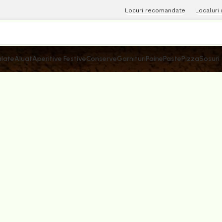
Locuri recomandate
Localuri
late
Aluat
Aperitive Festive
Conserve
Garnituri
Paine
Paste
Pizza
Sosuri