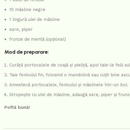
10 măsline negre
1 lingură ulei de măsline
sare, piper
frunze de mentă (opțional)
Mod de preparare:
Curăță portocalele de coajă și pieliță, apoi taie-le felii sub
Taie feniculul fin, folosind o mandolină sau cuțit bine ascu
Amestecă portocalele, feniculul și măslinele într-un bol.
Stropește cu ulei de măsline, adaugă sare, piper și fru
Poftă bună!