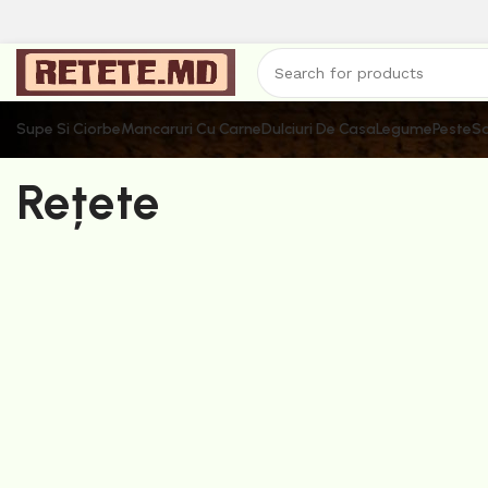
Supe Si Ciorbe
Mancaruri Cu Carne
Dulciuri De Casa
Legume
Peste
Sa
Rețete