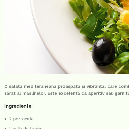
O salată mediteraneană proaspătă și vibrantă, care comb
sărat al măslinelor. Este excelentă ca aperitiv sau garnit
Ingrediente:
2 portocale
1 bulb de fenicul