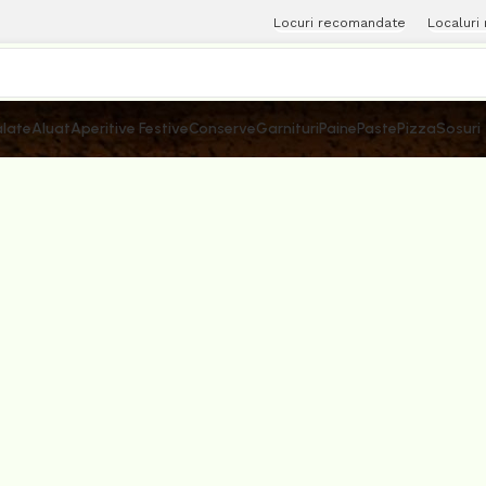
Locuri recomandate
Localuri
late
Aluat
Aperitive Festive
Conserve
Garnituri
Paine
Paste
Pizza
Sosuri