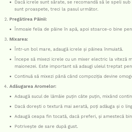
Dacă icrele sunt sărate, se recomandă să le speli sub u
sunt proaspete, treci la pasul următor.
Pregătirea Pâinii:
Înmoaie felia de pâine în apă, apoi stoarce-o bine pent
Mixarea:
Într-un bol mare, adaugă icrele și pâinea înmuiată.
Începe să mixezi icrele cu un mixer electric la viteză m
maionezei. Este important să adaugi uleiul treptat pent
Continuă să mixezi până când compoziția devine omog
Adăugarea Aromelor:
Adaugă sucul de lămâie puțin câte puțin, mixând continu
Dacă dorești o textură mai aerată, poți adăuga și o li
Adaugă ceapa fin tocată, dacă preferi, și amestecă bin
Potrivește de sare după gust.