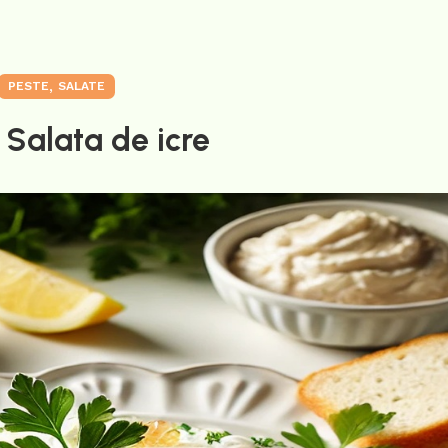
,
PESTE
SALATE
 Salata de icre