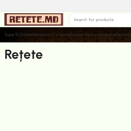
Supe Si Ciorbe
Mancaruri Cu Carne
Dulciuri De Casa
Legume
Peste
Sa
Rețete