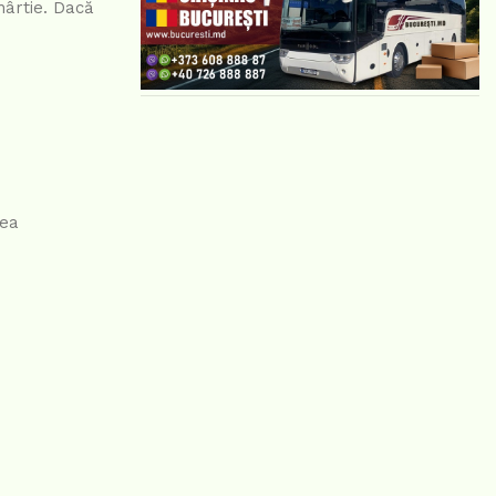
hârtie. Dacă
rea