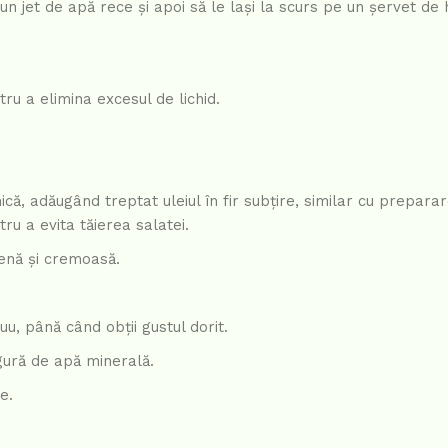
n jet de apă rece și apoi să le lași la scurs pe un șervet de 
ru a elimina excesul de lichid.
ică, adăugând treptat uleiul în fir subțire, similar cu prepara
ru a evita tăierea salatei.
enă și cremoasă.
u, până când obții gustul dorit.
ngură de apă minerală.
e.