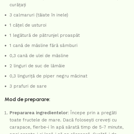
curățați
3 calmaruri (tăiate în inele)
1 cățel de usturoi
1 legătură de pătrunjel proaspăt
1 cană de măsline fără sâmburi
0,3 cană de ulei de măsline
2 linguri de suc de lămâie
0,3 linguriță de piper negru măcinat
3 prafuri de sare
Mod de preparare:
Prepararea ingredientelor
: Începe prin a pregăti
toate fructele de mare. Dacă folosești creveți cu
carapace, fierbe-i în apă sărată timp de 5-7 minute,