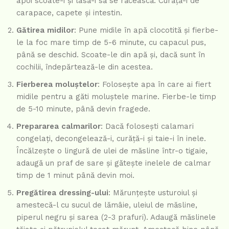
apoi scoate-i și lasă-i să se răcească. Curăță-i de
carapace, capete și intestin.
Gătirea midilor
: Pune midile în apă clocotită și fierbe-
le la foc mare timp de 5-6 minute, cu capacul pus,
până se deschid. Scoate-le din apă și, dacă sunt în
cochilii, îndepărtează-le din acestea.
Fierberea moluștelor
: Folosește apa în care ai fiert
midile pentru a găti moluștele marine. Fierbe-le timp
de 5-10 minute, până devin fragede.
Prepararea calmarilor
: Dacă folosești calamari
congelați, decongelează-i, curăță-i și taie-i în inele.
Încălzește o lingură de ulei de măsline într-o tigaie,
adaugă un praf de sare și gătește inelele de calmar
timp de 1 minut până devin moi.
Pregătirea dressing-ului
: Mărunțește usturoiul și
amestecă-l cu sucul de lămâie, uleiul de măsline,
piperul negru și sarea (2-3 prafuri). Adaugă măslinele