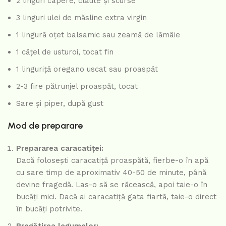
2 linguri capere, clătite și scurse
3 linguri ulei de măsline extra virgin
1 lingură oțet balsamic sau zeamă de lămâie
1 cățel de usturoi, tocat fin
1 linguriță oregano uscat sau proaspăt
2-3 fire pătrunjel proaspăt, tocat
Sare și piper, după gust
Mod de preparare
Prepararea caracatiței:
Dacă folosești caracatiță proaspătă, fierbe-o în apă
cu sare timp de aproximativ 40-50 de minute, până
devine fragedă. Las-o să se răcească, apoi taie-o în
bucăți mici. Dacă ai caracatiță gata fiartă, taie-o direct
în bucăți potrivite.