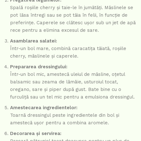
Pregătirea legumelor:
Spală roșiile cherry și taie-le în jumătăți. Măslinele se
pot lăsa întregi sau se pot tăia în felii, în funcție de
preferințe. Caperele se clătesc ușor sub un jet de apă
rece pentru a elimina excesul de sare.
Asamblarea salatei:
Într-un bol mare, combină caracatița tăiată, roșiile
cherry, măslinele și caperele.
Prepararea dressingului:
Într-un bol mic, amestecă uleiul de măsline, oțetul
balsamic sau zeama de lămâie, usturoiul tocat,
oregano, sare și piper după gust. Bate bine cu o
furculiță sau un tel mic pentru a emulsiona dressingul.
Amestecarea ingredientelor:
Toarnă dressingul peste ingredientele din bol și
amestecă ușor pentru a combina aromele.
Decorarea și servirea: