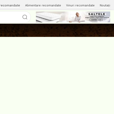
 recomandate
Alimentare recomandate
Vinuri recomandate
Noutați