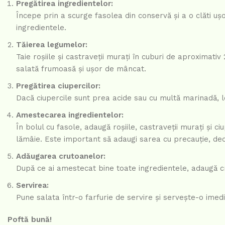
Pregătirea ingredientelor:
Începe prin a scurge fasolea din conservă și a o clăti u
ingredientele.
Tăierea legumelor:
Taie roșiile și castraveții murați în cuburi de aproximati
salată frumoasă și ușor de mâncat.
Pregătirea ciupercilor:
Dacă ciupercile sunt prea acide sau cu multă marinadă, le
Amestecarea ingredientelor:
În bolul cu fasole, adaugă roșiile, castraveții murați și c
lămâie. Este important să adaugi sarea cu precauție, deo
Adăugarea crutoanelor:
După ce ai amestecat bine toate ingredientele, adaugă c
Servirea:
Pune salata într-o farfurie de servire și servește-o imed
Poftă bună!