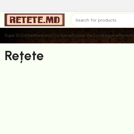
Supe Si Ciorbe
Mancaruri Cu Carne
Dulciuri De Casa
Legume
Peste
Sa
Rețete