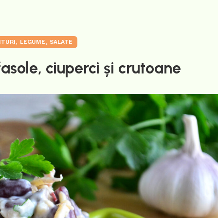
,
,
ITURI
LEGUME
SALATE
asole, ciuperci și crutoane