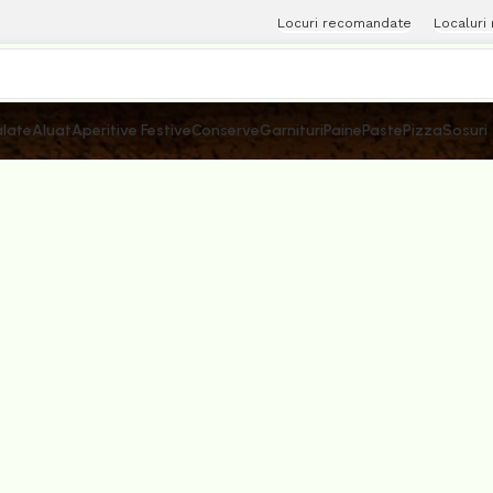
Locuri recomandate
Localuri
late
Aluat
Aperitive Festive
Conserve
Garnituri
Paine
Paste
Pizza
Sosuri