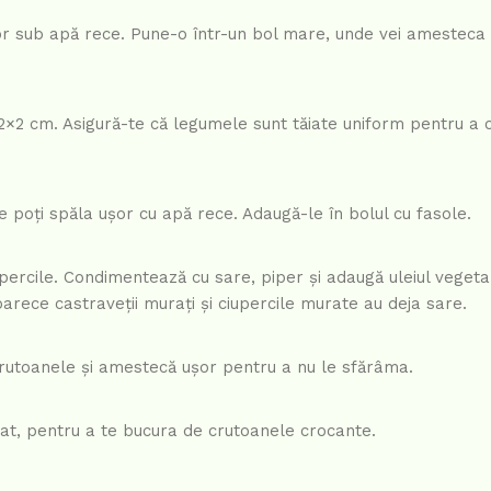
șor sub apă rece. Pune-o într-un bol mare, unde vei amesteca
v 2×2 cm. Asigură-te că legumele sunt tăiate uniform pentru a 
 poți spăla ușor cu apă rece. Adaugă-le în bolul cu fasole.
iupercile. Condimentează cu sare, piper și adaugă uleiul vegetal
arece castraveții murați și ciupercile murate au deja sare.
rutoanele și amestecă ușor pentru a nu le sfărâma.
iat, pentru a te bucura de crutoanele crocante.