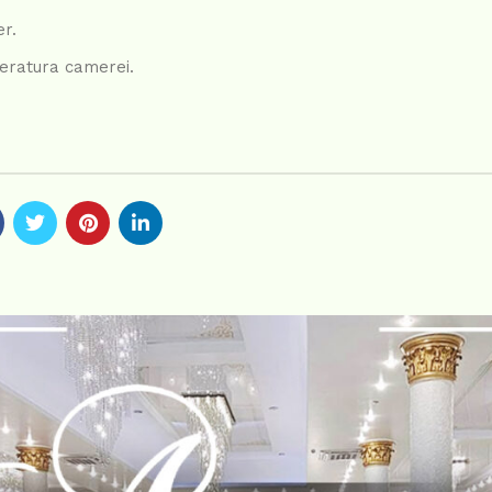
er.
peratura camerei.