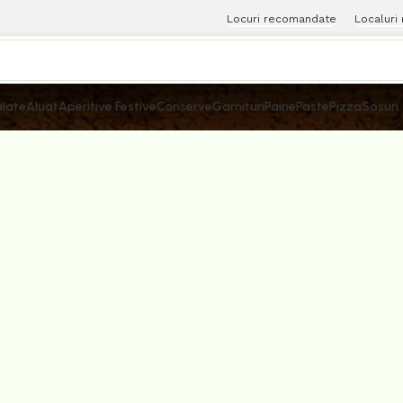
Locuri recomandate
Localuri
late
Aluat
Aperitive Festive
Conserve
Garnituri
Paine
Paste
Pizza
Sosuri