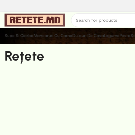
Supe Si Ciorbe
Mancaruri Cu Carne
Dulciuri De Casa
Legume
Peste
Sa
Rețete