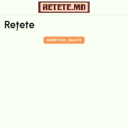
Rețete
,
GARNITURI
SALATE