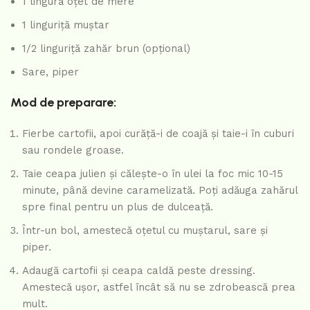
1 lingură oțet de mere
1 linguriță muștar
1/2 linguriță zahăr brun (opțional)
Sare, piper
Mod de preparare:
Fierbe cartofii, apoi curăță-i de coajă și taie-i în cuburi
sau rondele groase.
Taie ceapa julien și călește-o în ulei la foc mic 10-15
minute, până devine caramelizată. Poți adăuga zahărul
spre final pentru un plus de dulceață.
Într-un bol, amestecă oțetul cu muștarul, sare și
piper.
Adaugă cartofii și ceapa caldă peste dressing.
Amestecă ușor, astfel încât să nu se zdrobească prea
mult.