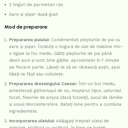
2 linguri de parmezan ras
Sare și piper după gust
Mod de preparare:
Prepararea puiului:
Condimentați piepturile de pui cu
sare și piper. Încălziți o lingură de ulei de măsline într-
o tigaie la foc mediu. Gătiți piepturile de pui până
devin aurii și sunt bine gătite, aproximativ 6-7 minute
pe fiecare parte. Lăsați-le să se răcească puțin, apoi
tăiați-le fâșii sau cubulețe.
Prepararea dressingului Caesar:
Într-un bol mediu,
amestecați gălbenușul de ou, muștarul Dijon, usturoiul
tocat, fileurile de anșoa (dacă folosiți), sucul de lămâie
și sosul Worcestershire. Bateți bine pentru a combina
ingredientele.
Incorporarea uleiului:
Adăugați treptat uleiul de
măsline, picătură cu picătură, în timp ce bateți