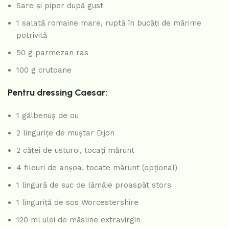
Sare și piper după gust
1 salată romaine mare, ruptă în bucăți de mărime
potrivită
50 g parmezan ras
100 g crutoane
Pentru dressing Caesar:
1 gălbenuș de ou
2 lingurițe de muștar Dijon
2 căței de usturoi, tocați mărunt
4 fileuri de anșoa, tocate mărunt (opțional)
1 lingură de suc de lămâie proaspăt stors
1 linguriță de sos Worcestershire
120 ml ulei de măsline extravirgin