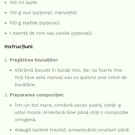
100 ml lapte
100 g nuci (opțional, mărunțite)
100 g stafide (opțional)
1 esență de rom sau vanilie (opțional)
Instrucțiuni:
Pregătirea biscuiților:
Sfărâmă biscuiții în bucăți mici, dar nu foarte fine.
Poți face asta manual sau cu ajutorul unui robot de
bucătărie.
Prepararea compoziției:
Într-un bol mare, combină cacao pudră, zahăr și
untul moale. Amestecă bine până obții o compoziție
omogenă.
Adaugă laptele treptat, amestecând constant până