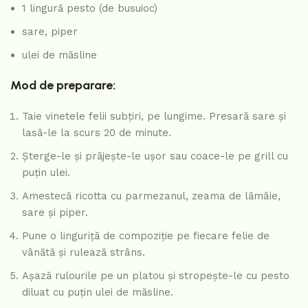
1 lingură pesto (de busuioc)
sare, piper
ulei de măsline
Mod de preparare:
Taie vinetele felii subțiri, pe lungime. Presară sare și
lasă-le la scurs 20 de minute.
Șterge-le și prăjește-le ușor sau coace-le pe grill cu
puțin ulei.
Amestecă ricotta cu parmezanul, zeama de lămâie,
sare și piper.
Pune o linguriță de compoziție pe fiecare felie de
vânătă și rulează strâns.
Așază rulourile pe un platou și stropește-le cu pesto
diluat cu puțin ulei de măsline.