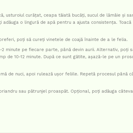
 usturoiul curățat, ceapa tăiată bucăți, sucul de lămâie și s
ți adăuga o lingură de apă pentru a ajusta consistența. Toacă
preferi, poți să cureți vinetele de coajă înainte de a le felia.
 1-2 minute pe fiecare parte, până devin aurii. Alternativ, poți s
timp de 10-12 minute. După ce sunt gătite, așază-le pe un pros
remă de nuci, apoi rulează ușor feliile. Repetă procesul până c
oriandru sau pătrunjel proaspăt. Opțional, poți adăuga câteva