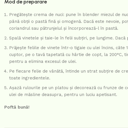
Mod de preparare
Pregătește crema de nuci: pune în blender miezul de nucă,
până obții o pastă fină și omogenă. Dacă este nevoie, po
coriandrul sau pătrunjelul și încorporează-l în pastă.
Spală vinetele și taie-le în felii subțiri, pe lungime. Dacă 
Prăjește feliile de vinete într-o tigaie cu ulei încins, câte
cuptor, pe o tavă tapetată cu hârtie de copt, la 200°C, 
pentru a elimina excesul de ulei.
Pe fiecare felie de vânătă, întinde un strat subțire de c
toate ingredientele.
Așază rulourile pe un platou și decorează cu frunze de c
ulei de măsline deasupra, pentru un luciu apetisant.
Poftă bună!