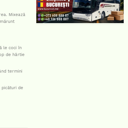
area. Mixează
 mărunt
ă le coci în
op de hârtie
ând termini
 picături de