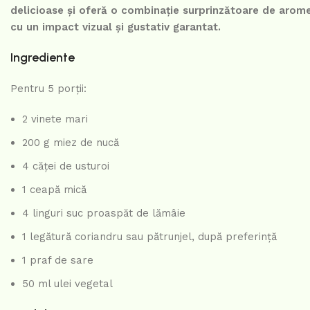
delicioase și oferă o combinație surprinzătoare de arome,
cu un impact vizual și gustativ garantat.
Ingrediente
Pentru 5 porții:
2 vinete mari
200 g miez de nucă
4 căței de usturoi
1 ceapă mică
4 linguri suc proaspăt de lămâie
1 legătură coriandru sau pătrunjel, după preferință
1 praf de sare
50 ml ulei vegetal