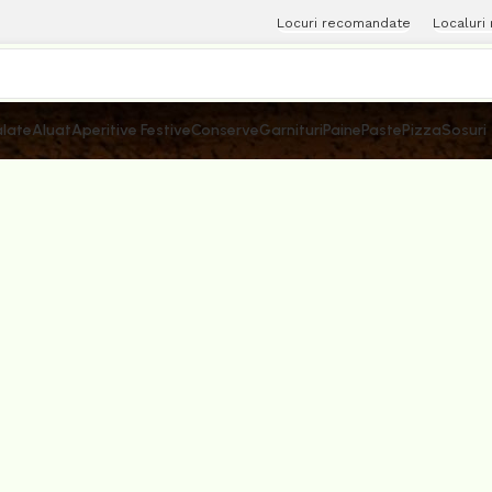
Locuri recomandate
Localuri
late
Aluat
Aperitive Festive
Conserve
Garnituri
Paine
Paste
Pizza
Sosuri