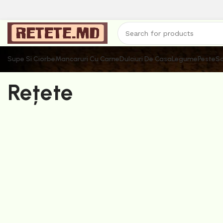
Supe Si Ciorbe
Mancaruri Cu Carne
Dulciuri De Casa
Legume
Peste
Sa
Rețete