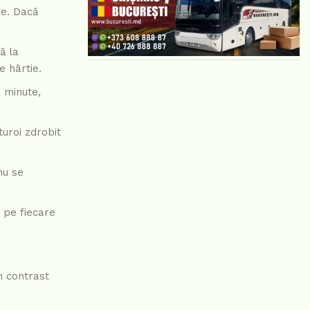
me. Dacă
ă la
e hârtie.
a minute,
turoi zdrobit
nu se
i pe fiecare
n contrast