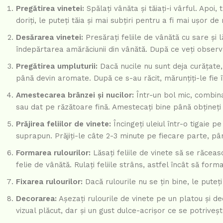
Pregătirea vinetei:
Spălați vânăta și tăiați-i vârful. Apoi
doriți, le puteți tăia și mai subțiri pentru a fi mai ușor de 
Desărarea vinetei:
Presărați feliile de vânătă cu sare și 
îndepărtarea amărăciunii din vânătă. După ce veți observa
Pregătirea umpluturii:
Dacă nucile nu sunt deja curățate, 
până devin aromate. După ce s-au răcit, mărunțiți-le fie î
Amestecarea brânzei și nucilor:
Într-un bol mic, combina
sau dat pe răzătoare fină. Amestecați bine până obțineț
Prăjirea feliilor de vinete:
Încingeți uleiul într-o tigaie p
suprapun. Prăjiți-le câte 2-3 minute pe fiecare parte, pân
Formarea rulourilor:
Lăsați feliile de vinete să se răceas
felie de vânătă. Rulați feliile strâns, astfel încât să formaț
Fixarea rulourilor:
Dacă rulourile nu se țin bine, le puteț
Decorarea:
Așezați rulourile de vinete pe un platou și d
vizual plăcut, dar și un gust dulce-acrișor ce se potriveș