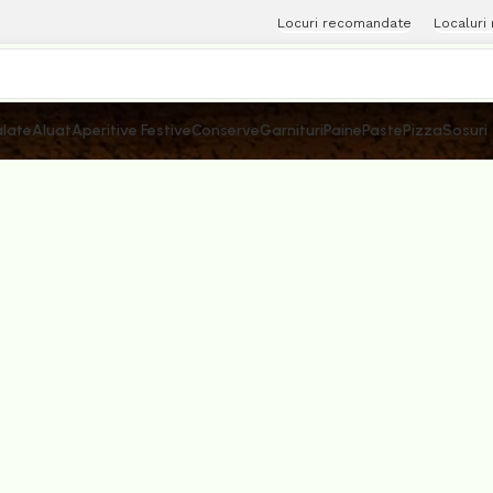
Locuri recomandate
Localuri
late
Aluat
Aperitive Festive
Conserve
Garnituri
Paine
Paste
Pizza
Sosuri