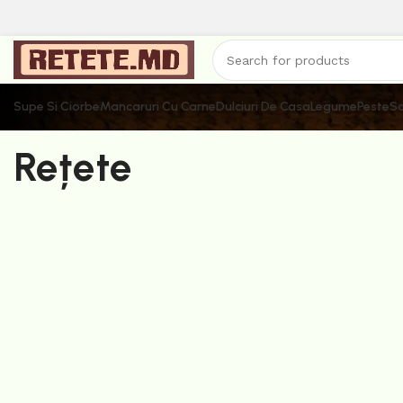
Supe Si Ciorbe
Mancaruri Cu Carne
Dulciuri De Casa
Legume
Peste
Sa
Rețete