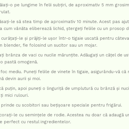
, tăiați-o pe lungime în felii subțiri, de aproximativ 5 mm grosi
rulat.
lăsați-le să stea timp de aproximativ 10 minute. Acest pas ajut
 cum vânăta eliberează lichid, ștergeți feliile cu un prosop d
curățați-le și prăjiți-le ușor într-o tigaie uscată pentru câtev
n blender, fie folosind un sucitor sau un mojar.
ți brânza de vaci cu nucile mărunțite. Adăugați un cățel de us
i o pastă omogenă.
e foc mediu. Puneți feliile de vinete în tigaie, asigurându-vă că 
ă devin aurii și moi.
că puțin, apoi puneți o linguriță de umplutură cu brânză și nuc
i mici rulouri.
i prinde cu scobitori sau bețișoare speciale pentru frigărui.
ecorați-le cu semințele de rodie. Acestea nu doar că adaugă u
te perfect cu restul ingredientelor.