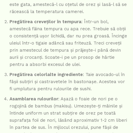
este gata, amestecă-l cu oțetul de orez și lasă-l să se
răcească la temperatura camerei.
Pregătirea creveților în tempura
: Într-un bol,
amestecă făina tempura cu apa rece. Trebuie să obții
o consistență ușor lichidă, dar nu prea groasă. Încinge
uleiul într-o tigaie adâncă sau friteuză. Treci creveții
prin amestecul de tempura și prăjește-i până devin
aurii și crocanți. Scoate-i pe un prosop de hârtie
pentru a absorbi excesul de ulei.
Pregătirea celorlalte ingrediente
: Taie avocado-ul în
fâșii subțiri și castravetele în bastonașe. Acestea vor
fi umplutura pentru rulourile de sushi.
Asamblarea rulourilor
: Așază o foaie de nori pe o
rogojină de bambus (makisu). Umezește-ți mâinile și
întinde uniform un strat subțire de orez pe toată
suprafața foii de nori, lăsând aproximativ 1-2 cm liberi
în partea de sus. În mijlocul orezului, pune fâșii de