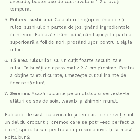
avocado, bastonașe de castravete și 1-2 creveți
tempura.
Rularea sushi-ului
: Cu ajutorul rogojinei, începe să
rulezi sushi-ul din partea de jos, ținând ingredientele
în interior. Rulează strâns până când ajungi la partea
superioară a foii de nori, presând ușor pentru a sigila
ruloul.
Tăierea rulourilor
: Cu un cuțit foarte ascuțit, taie
ruloul în bucăți de aproximativ 2-3 cm grosime. Pentru
a obține tăieturi curate, umezește cuțitul înainte de
fiecare tăietură.
Servirea
: Așază rulourile pe un platou și servește-le
alături de sos de soia, wasabi și ghimbir murat.
Rulourile de sushi cu avocado și tempura de creveți sunt
un deliciu crocant și cremos care se potrivesc perfect la
o cină specială sau pentru a impresiona invitații la masă.
Poftă bună!