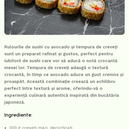
Rulourile de sushi cu avocado și tempura de creveți
sunt un preparat rafinat și gustos, perfect pentru
iubitorii de sushi care vor să aducă o notă crocantă
mesei lor. Tempura de creveți adaugă o textură
crocantă, în timp ce avocado aduce un gust cremos și
proaspăt. Această combinație creează un echilibru
perfect între textură și arome, oferindu-vă o
experiență culinară autentică inspirată din bucătăria
japoneză.
Ingrediente:
300 g creveți mari, decorticați