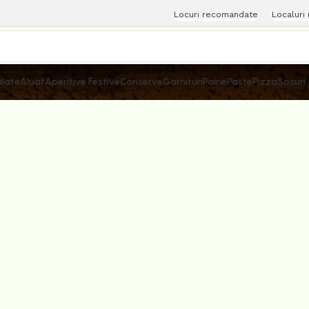
Locuri recomandate
Localuri
late
Aluat
Aperitive Festive
Conserve
Garnituri
Paine
Paste
Pizza
Sosuri