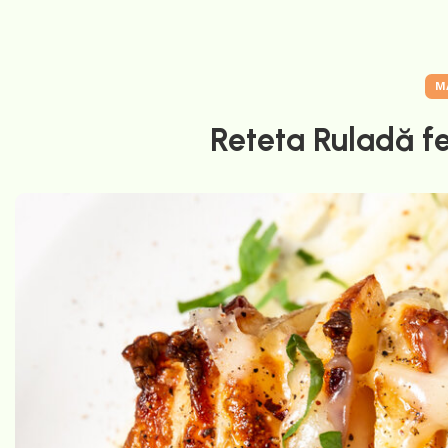
M
Reteta Ruladă f