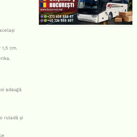
același
 1,5 cm.
rika.
poi adaugă
 ruladă și
ce