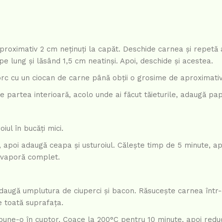
proximativ 2 cm neținuți la capăt. Deschide carnea și repetă 
pe lung și lăsând 1,5 cm neatinși. Apoi, deschide și acestea.
porc cu un ciocan de carne până obții o grosime de aproximativ
 partea interioară, acolo unde ai făcut tăieturile, adaugă pap
iul în bucăți mici.
, apoi adaugă ceapa și usturoiul. Călește timp de 5 minute, a
 evaporă complet.
augă umplutura de ciuperci și bacon. Răsucește carnea într-o
e toată suprafața.
i pune-o în cuptor. Coace la 200°C pentru 10 minute, apoi redu