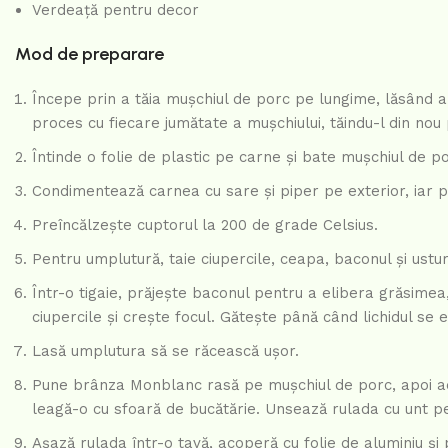
Verdeață pentru decor
Mod de preparare
Începe prin a tăia mușchiul de porc pe lungime, lăsând a
proces cu fiecare jumătate a mușchiului, tăindu-l din nou 
Întinde o folie de plastic pe carne și bate mușchiul de 
Condimentează carnea cu sare și piper pe exterior, iar pe
Preîncălzește cuptorul la 200 de grade Celsius.
Pentru umplutură, taie ciupercile, ceapa, baconul și usturo
Într-o tigaie, prăjește baconul pentru a elibera grăsimea
ciupercile și crește focul. Gătește până când lichidul se
Lasă umplutura să se răcească ușor.
Pune brânza Monblanc rasă pe mușchiul de porc, apoi ad
leagă-o cu sfoară de bucătărie. Unsează rulada cu unt p
Așază rulada într-o tavă, acoperă cu folie de aluminiu ș