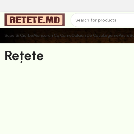
Supe Si Ciorbe
Mancaruri Cu Carne
Dulciuri De Casa
Legume
Peste
Sa
Rețete