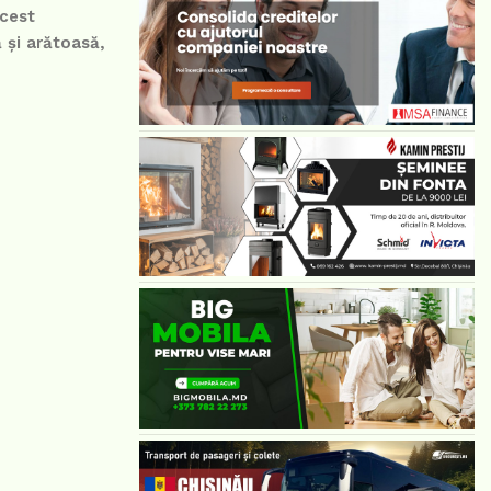
acest
 și arătoasă,