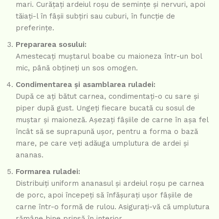
mari. Curățați ardeiul roșu de semințe și nervuri, apoi
tăiați-l în fâșii subțiri sau cuburi, în funcție de
preferințe.
Prepararea sosului:
Amestecați muștarul boabe cu maioneza într-un bol
mic, până obțineți un sos omogen.
Condimentarea și asamblarea ruladei:
După ce ați bătut carnea, condimentați-o cu sare și
piper după gust. Ungeți fiecare bucată cu sosul de
muștar și maioneză. Așezați fâșiile de carne în așa fel
încât să se suprapună ușor, pentru a forma o bază
mare, pe care veți adăuga umplutura de ardei și
ananas.
Formarea ruladei:
Distribuiți uniform ananasul și ardeiul roșu pe carnea
de porc, apoi începeți să înfășurați ușor fâșiile de
carne într-o formă de rulou. Asigurați-vă că umplutura
rămâne bine prinsă în interior.