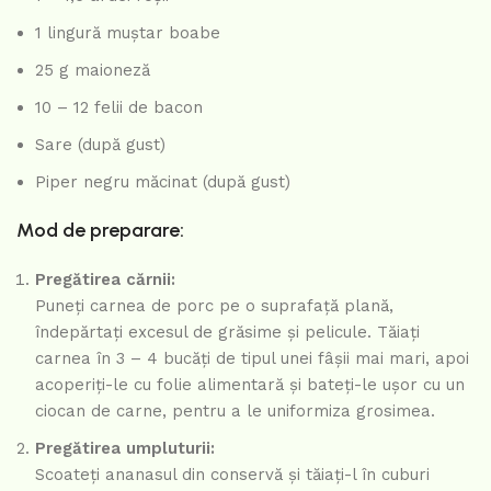
1 lingură muștar boabe
25 g maioneză
10 – 12 felii de bacon
Sare (după gust)
Piper negru măcinat (după gust)
Mod de preparare:
Pregătirea cărnii:
Puneți carnea de porc pe o suprafață plană,
îndepărtați excesul de grăsime și pelicule. Tăiați
carnea în 3 – 4 bucăți de tipul unei fâșii mai mari, apoi
acoperiți-le cu folie alimentară și bateți-le ușor cu un
ciocan de carne, pentru a le uniformiza grosimea.
Pregătirea umpluturii:
Scoateți ananasul din conservă și tăiați-l în cuburi