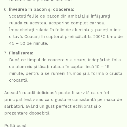
Învelirea în bacon și coacerea:
Scoateți feliile de bacon din ambalaj și înfășurați
rulada cu acestea, acoperind complet carnea.
Împachetați rulada în folie de aluminiu și puneți-o într-
o tavă. Coaceți în cuptorul preîncălzit la 200°C timp de
45 – 50 de minute.
Finalizarea:
După ce timpul de coacere s-a scurs, îndepărtați folia
de aluminiu și lăsați rulada în cuptor încă 10 – 15
minute, pentru a se rumeni frumos și a forma o crustă
crocantă.
Această ruladă delicioasă poate fi servită ca un fel
principal festiv sau ca o gustare consistentă pe masa de
sărbători, având un gust perfect echilibrat și o
prezentare deosebită.
Poftă bună!