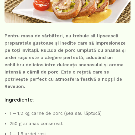
Pentru masa de sărbători, nu trebuie să lipsească
preparatele gustoase și inedite care să impresioneze
pe toți invitații. Rulada de porc umplută cu ananas și
ardei roșu este o alegere perfectă, aducând un
echilibru delicios între dulceața ananasului și aroma
intensă a cărnii de porc. Este o rețetă care se
potrivește perfect cu atmosfera festivă a nopții de
Revelion.
Ingrediente:
1 – 1,2 kg carne de porc (șea sau lăptucă)
250 g ananas conservat
1 – 1,5 ardei roșii