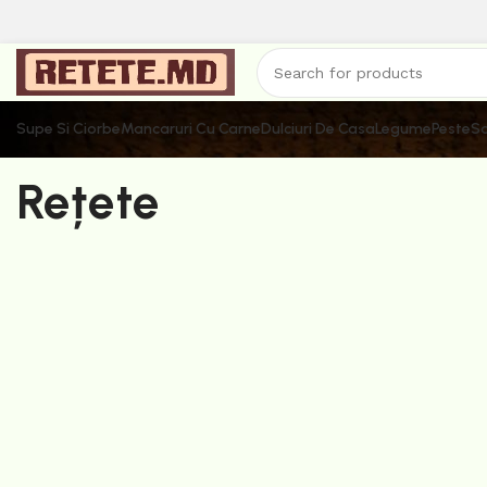
Supe Si Ciorbe
Mancaruri Cu Carne
Dulciuri De Casa
Legume
Peste
Sa
Rețete