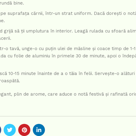
rundă bine.
pe suprafața cărnii, într-un strat uniform. Dacă dorești o not
ne.
rijă să ții umplutura în interior. Leagă rulada cu sfoară ali
cerii.
r-o tavă, unge-o cu puțin ulei de măsline și coace timp de 1-1
ada cu folie de aluminiu în primele 30 de minute, apoi o îndep
ă 10-15 minute înainte de a o tăia în felii. Servește-o alături
proaspătă.
ant, plin de arome, care aduce o notă festivă și rafinată ori