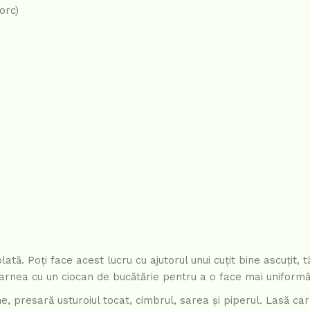
orc)
tă. Poți face acest lucru cu ajutorul unui cuțit bine ascuțit, t
 carnea cu un ciocan de bucătărie pentru a o face mai uniformă
, presară usturoiul tocat, cimbrul, sarea și piperul. Lasă ca