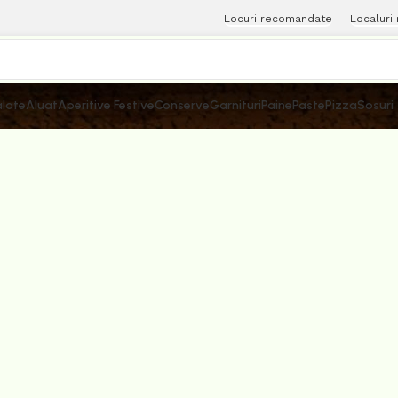
Locuri recomandate
Localuri
late
Aluat
Aperitive Festive
Conserve
Garnituri
Paine
Paste
Pizza
Sosuri