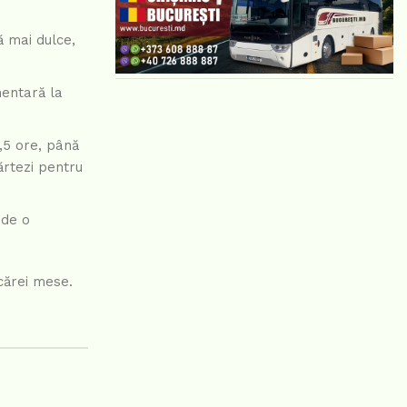
ă mai dulce,
mentară la
,5 ore, până
ărtezi pentru
 de o
cărei mese.