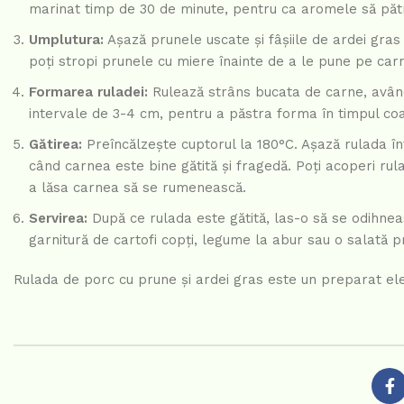
marinat timp de 30 de minute, pentru ca aromele să păt
Umplutura:
Așază prunele uscate și fâșiile de ardei gras 
poți stropi prunele cu miere înainte de a le pune pe car
Formarea ruladei:
Rulează strâns bucata de carne, având g
intervale de 3-4 cm, pentru a păstra forma în timpul coa
Gătirea:
Preîncălzește cuptorul la 180°C. Așază rulada înt
când carnea este bine gătită și fragedă. Poți acoperi rul
a lăsa carnea să se rumenească.
Servirea:
După ce rulada este gătită, las-o să se odihneasc
garnitură de cartofi copți, legume la abur sau o salată 
Rulada de porc cu prune și ardei gras este un preparat eleg