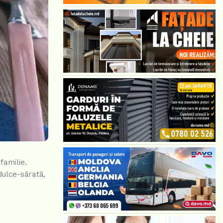
familie.
dulce-sărată,