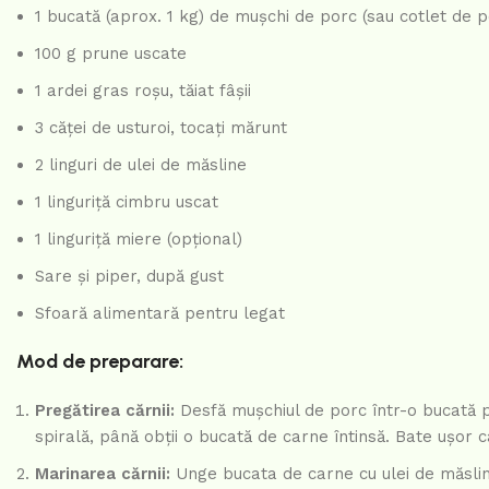
1 bucată (aprox. 1 kg) de mușchi de porc (sau cotlet de p
100 g prune uscate
1 ardei gras roșu, tăiat fâșii
3 căței de usturoi, tocați mărunt
2 linguri de ulei de măsline
1 linguriță cimbru uscat
1 linguriță miere (opțional)
Sare și piper, după gust
Sfoară alimentară pentru legat
Mod de preparare:
Pregătirea cărnii:
Desfă mușchiul de porc într-o bucată pla
spirală, până obții o bucată de carne întinsă. Bate ușor
Marinarea cărnii:
Unge bucata de carne cu ulei de măsline