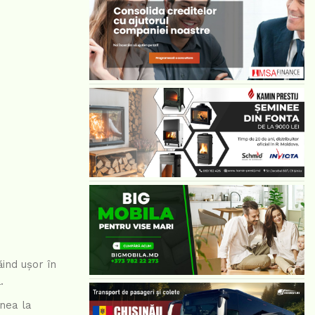
ăind ușor în
.
rnea la