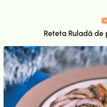
M
Reteta Ruladă de p