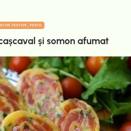
,
ITIVE FESTIVE
PESTE
 cașcaval și somon afumat