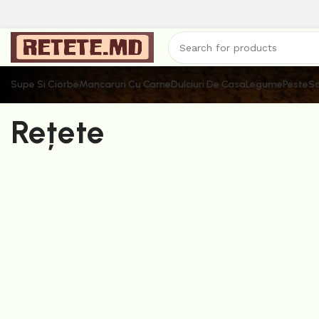
Supe Si Ciorbe
Mancaruri Cu Carne
Dulciuri De Casa
Legume
Peste
Sa
Rețete