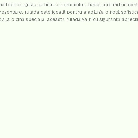
i topit cu gustul rafinat al somonului afumat, creând un con
rezentare, rulada este ideală pentru a adăuga o notă sofistica
v la o cină specială, această ruladă va fi cu siguranță aprecia