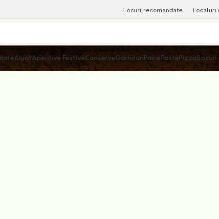
Locuri recomandate
Localuri
late
Aluat
Aperitive Festive
Conserve
Garnituri
Paine
Paste
Pizza
Sosuri