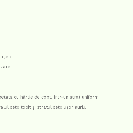
oașele.
izare.
etată cu hârtie de copt, într-un strat uniform.
ul este topit și stratul este ușor auriu.