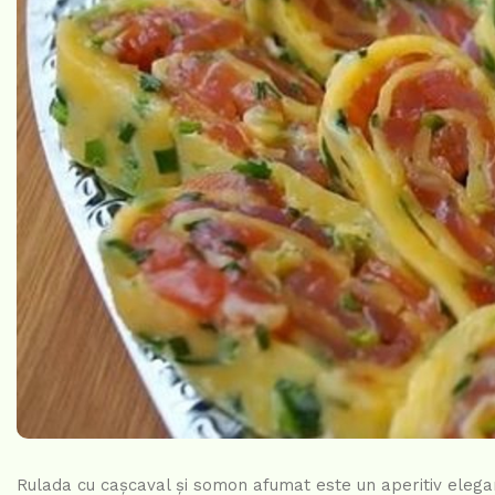
Rulada cu cașcaval și somon afumat este un aperitiv elegant 