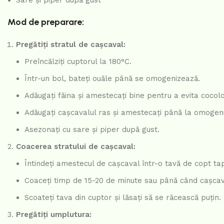
Sare și piper după gust
Mod de preparare:
Pregătiți stratul de cașcaval:
Preîncălziți cuptorul la 180°C.
Într-un bol, bateți ouăle până se omogenizează.
Adăugați făina și amestecați bine pentru a evita cocol
Adăugați cașcavalul ras și amestecați până la omogen
Asezonați cu sare și piper după gust.
Coacerea stratului de cașcaval:
Întindeți amestecul de cașcaval într-o tavă de copt tap
Coaceți timp de 15-20 de minute sau până când cașcaval
Scoateți tava din cuptor și lăsați să se răcească puțin.
Pregătiți umplutura: