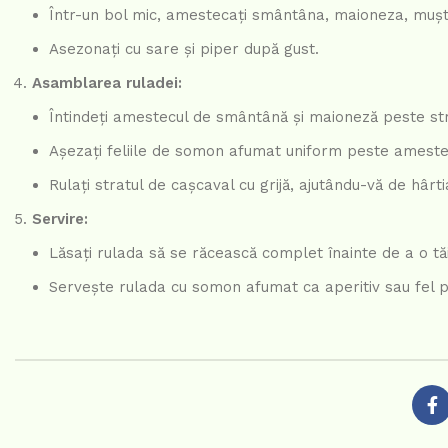
Într-un bol mic, amestecați smântâna, maioneza, mușta
Asezonați cu sare și piper după gust.
Asamblarea ruladei:
Întindeți amestecul de smântână și maioneză peste str
Așezați feliile de somon afumat uniform peste amest
Rulați stratul de cașcaval cu grijă, ajutându-vă de hâr
Servire:
Lăsați rulada să se răcească complet înainte de a o tăia
Servește rulada cu somon afumat ca aperitiv sau fel pr