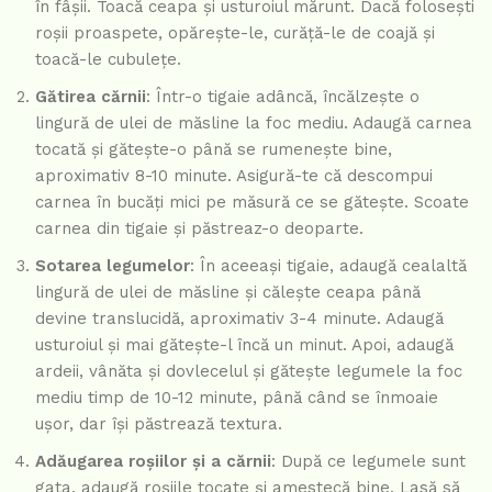
în fâșii. Toacă ceapa și usturoiul mărunt. Dacă folosești
roșii proaspete, opărește-le, curăță-le de coajă și
toacă-le cubulețe.
Gătirea cărnii
: Într-o tigaie adâncă, încălzește o
lingură de ulei de măsline la foc mediu. Adaugă carnea
tocată și gătește-o până se rumenește bine,
aproximativ 8-10 minute. Asigură-te că descompui
carnea în bucăți mici pe măsură ce se gătește. Scoate
carnea din tigaie și păstreaz-o deoparte.
Sotarea legumelor
: În aceeași tigaie, adaugă cealaltă
lingură de ulei de măsline și călește ceapa până
devine translucidă, aproximativ 3-4 minute. Adaugă
usturoiul și mai gătește-l încă un minut. Apoi, adaugă
ardeii, vânăta și dovlecelul și gătește legumele la foc
mediu timp de 10-12 minute, până când se înmoaie
ușor, dar își păstrează textura.
Adăugarea roșiilor și a cărnii
: După ce legumele sunt
gata, adaugă roșiile tocate și amestecă bine. Lasă să