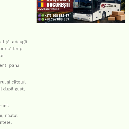
atiță, adaugă
perită timp
te.
vent, până
ul și cățelul
l după gust,
runt.
e, năutul
ntele.