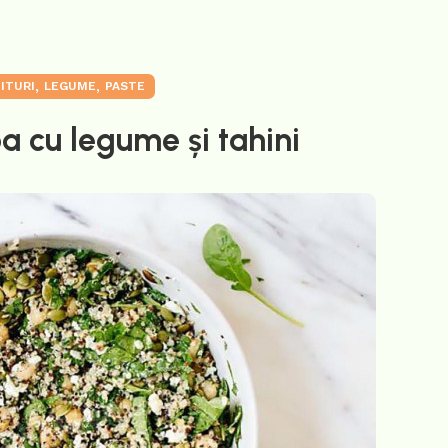
,
,
ITURI
LEGUME
PASTE
a cu legume și tahini