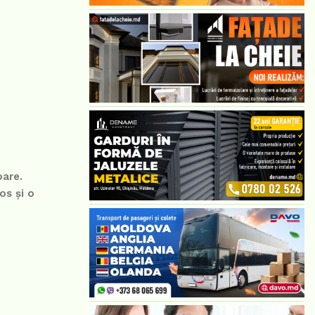
oare.
os și o