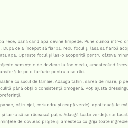
apă rece, până când apa devine limpede. Pune quinoa într-o cr
. După ce a început să fiarbă, redu focul și lasă să fiarbă aco
tă apa. Oprește focul și las-o acoperită pentru câteva minu
i, prăjește semințele de dovleac la foc mediu, amestecând frec
ransferă-le pe o farfurie pentru a se răci.
măsline cu sucul de lămâie. Adaugă tahini, sarea de mare, piper
rculiță până obții o consistență omogenă. Poți ajusta dressingu
referință.
(spanac, pătrunjel, coriandru și ceapă verde), apoi toacă-le mă
ă și las-o să se răcească puțin. Adaugă toate verdețurile tocat
emințele de dovleac prăjite și amestecă cu grijă toate ingredie