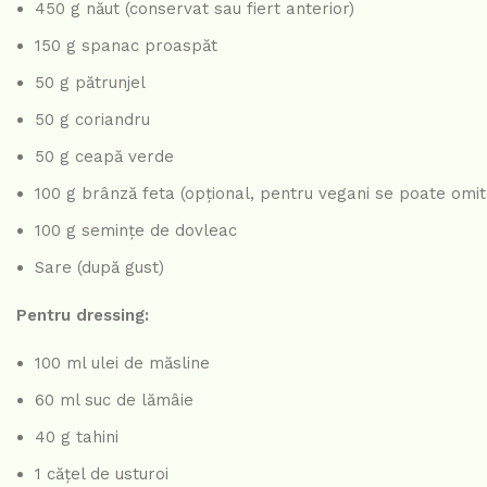
450 g năut (conservat sau fiert anterior)
150 g spanac proaspăt
50 g pătrunjel
50 g coriandru
50 g ceapă verde
100 g brânză feta (opțional, pentru vegani se poate omit
100 g semințe de dovleac
Sare (după gust)
Pentru dressing:
100 ml ulei de măsline
60 ml suc de lămâie
40 g tahini
1 cățel de usturoi