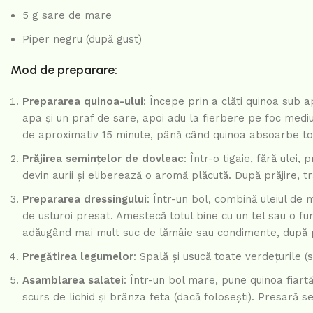
5 g sare de mare
Piper negru (după gust)
Mod de preparare:
Prepararea quinoa-ului
: Începe prin a clăti quinoa sub 
apa și un praf de sare, apoi adu la fierbere pe foc mediu
de aproximativ 15 minute, până când quinoa absoarbe toa
Prăjirea semințelor de dovleac
: Într-o tigaie, fără ule
devin aurii și eliberează o aromă plăcută. După prăjire, t
Prepararea dressingului
: Într-un bol, combină uleiul de 
de usturoi presat. Amestecă totul bine cu un tel sau o fu
adăugând mai mult suc de lămâie sau condimente, după p
Pregătirea legumelor
: Spală și usucă toate verdețurile 
Asamblarea salatei
: Într-un bol mare, pune quinoa fiart
scurs de lichid și brânza feta (dacă folosești). Presară s