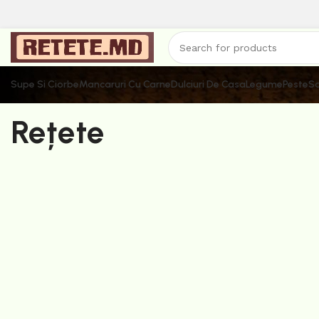
Supe Si Ciorbe
Mancaruri Cu Carne
Dulciuri De Casa
Legume
Peste
Sa
Rețete