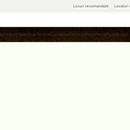
Locuri recomandate
Localuri
late
Aluat
Aperitive Festive
Conserve
Garnituri
Paine
Paste
Pizza
Sosuri