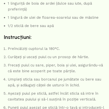
1 linguriță de boia de ardei (dulce sau iute, după
preferință)
1 lingură de ulei de floarea-soarelui sau de măsline
1/2 sticlă de bere sau apă
Instrucțiuni:
Preîncălziți cuptorul la 180°C.
Curățați și uscați puiul cu un prosop de hârtie.
Frecați puiul cu sare, piper, boia și ulei, asigurându-vă
că este bine acoperit pe toate părțile.
Umpleți sticla sau borcanul pe jumătate cu bere sau
apă, și adăugați cățeii de usturoi în lichid.
Așezați puiul pe sticlă, astfel încât sticla să intre în
cavitatea puiului și să-l susțină în poziție verticală.
Puneți puiul așezat pe sticlă într-o tavă și introduceți-l