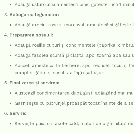
Adaugă usturoiul și amestecă bine, gătește încă 1 minut
Adăugarea legumelor:
Adaugă ardeiul roșu și morcovul, amestecă și gătește
Prepararea sosului:
Adaugă roșiile cuburi și condimentele (paprika, cimbru,
Adaugă fasolea scursă și clătită, apoi toarnă apa sau 
Aduceți amestecul la fierbere, apoi reduceți focul și l
complet gătite și sosul s-a îngroșat ușor.
Finalizarea și servirea:
Ajustează condimentarea după gust, adăugând mai mul
Garnisește cu pătrunjel proaspăt tocat înainte de a ser
Servire:
Servește puiul cu fasole cald, alături de o garnitură d