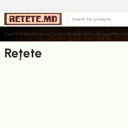
Supe Si Ciorbe
Mancaruri Cu Carne
Dulciuri De Casa
Legume
Peste
Sa
Rețete