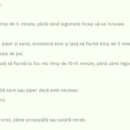
.
 timp de 5 minute, până când legumele încep să se înmoaie.
 piper și sare). Amestecă bine și lasă să fiarbă timp de 5 min
supa de pui.
ăsați să fiarbă la foc mic timp de 10-15 minute, până când leg
tă sare sau piper dacă este necesar.
vi.
e orez, pâine proaspătă sau salată verde.