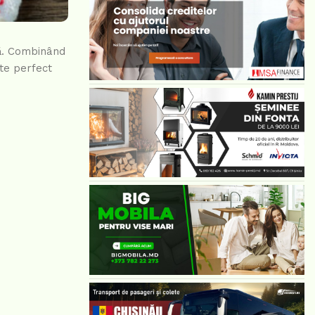
să. Combinând
ste perfect