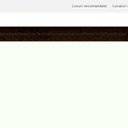
Locuri recomandate
Localuri
late
Aluat
Aperitive Festive
Conserve
Garnituri
Paine
Paste
Pizza
Sosuri