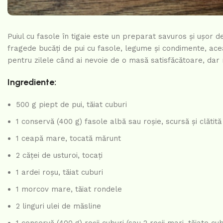
Puiul cu fasole în tigaie este un preparat savuros și ușor 
fragede bucăți de pui cu fasole, legume și condimente, ace
pentru zilele când ai nevoie de o masă satisfăcătoare, dar 
Ingrediente:
500 g piept de pui, tăiat cuburi
1 conservă (400 g) fasole albă sau roșie, scursă și clătită
1 ceapă mare, tocată mărunt
2 căței de usturoi, tocați
1 ardei roșu, tăiat cuburi
1 morcov mare, tăiat rondele
2 linguri ulei de măsline
1 conservă (400 g) roșii cuburi (sau 2 roșii mari, tăiate cub