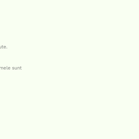
ute.
umele sunt