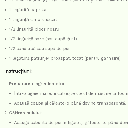
1 linguriță paprika
1 linguriță cimbru uscat
1/2 linguriță piper negru
1/2 linguriță sare (sau după gust)
1/2 cană apă sau supă de pui
1 legătură pătrunjel proaspăt, tocat (pentru garnisire)
Instrucțiuni:
Prepararea ingredientelor:
Într-o tigaie mare, încălzește uleiul de măsline la foc 
Adaugă ceapa și călește-o până devine transparentă.
Gătirea puiului:
Adaugă cuburile de pui în tigaie și gătește-le până devi