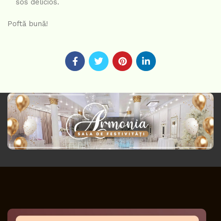
sos delicios.
Poftă bună!