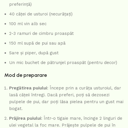
preferință)
40 căței de usturoi (necurățați)
100 ml vin alb sec
2-3 ramuri de cimbru proaspăt
150 ml supă de pui sau apă
Sare și piper, după gust
Un mic buchet de pătrunjel proaspăt (pentru decor)
Mod de preparare
Pregătirea puiului
: Începe prin a curăța usturoiul, dar
lasă cățeii întregi. Dacă preferi, poți să dezosezi
pulpele de pui, dar poți lăsa pielea pentru un gust mai
bogat.
Prăjirea puiului
: Într-o tigaie mare, încinge 2 linguri de
ulei vegetal la foc mare. Prăjește pulpele de pui în