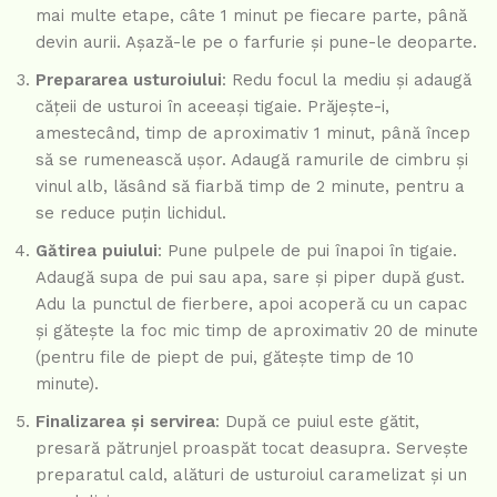
mai multe etape, câte 1 minut pe fiecare parte, până
devin aurii. Așază-le pe o farfurie și pune-le deoparte.
Prepararea usturoiului
: Redu focul la mediu și adaugă
cățeii de usturoi în aceeași tigaie. Prăjește-i,
amestecând, timp de aproximativ 1 minut, până încep
să se rumenească ușor. Adaugă ramurile de cimbru și
vinul alb, lăsând să fiarbă timp de 2 minute, pentru a
se reduce puțin lichidul.
Gătirea puiului
: Pune pulpele de pui înapoi în tigaie.
Adaugă supa de pui sau apa, sare și piper după gust.
Adu la punctul de fierbere, apoi acoperă cu un capac
și gătește la foc mic timp de aproximativ 20 de minute
(pentru file de piept de pui, gătește timp de 10
minute).
Finalizarea și servirea
: După ce puiul este gătit,
presară pătrunjel proaspăt tocat deasupra. Servește
preparatul cald, alături de usturoiul caramelizat și un