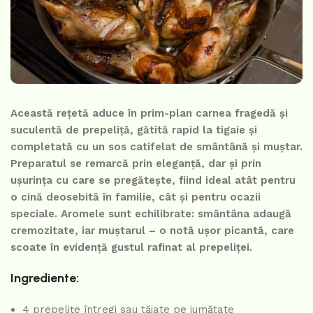
Această rețetă aduce în prim-plan carnea fragedă și
suculentă de prepeliță, gătită rapid la tigaie și
completată cu un sos catifelat de smântână și muștar.
Preparatul se remarcă prin eleganță, dar și prin
ușurința cu care se pregătește, fiind ideal atât pentru
o cină deosebită în familie, cât și pentru ocazii
speciale. Aromele sunt echilibrate: smântâna adaugă
cremozitate, iar muștarul – o notă ușor picantă, care
scoate în evidență gustul rafinat al prepeliței.
Ingrediente:
4 prepelițe întregi sau tăiate pe jumătate