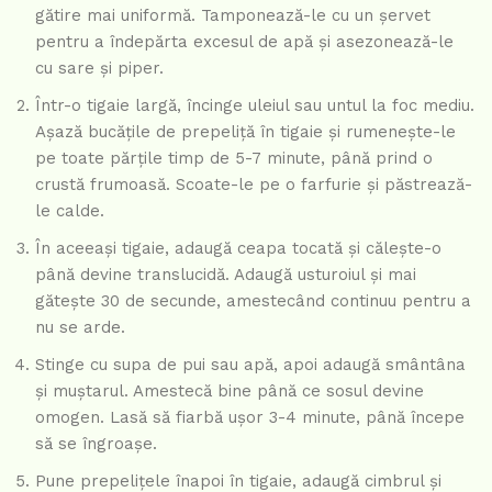
gătire mai uniformă. Tamponează-le cu un șervet
pentru a îndepărta excesul de apă și asezonează-le
cu sare și piper.
Într-o tigaie largă, încinge uleiul sau untul la foc mediu.
Așază bucățile de prepeliță în tigaie și rumenește-le
pe toate părțile timp de 5-7 minute, până prind o
crustă frumoasă. Scoate-le pe o farfurie și păstrează-
le calde.
În aceeași tigaie, adaugă ceapa tocată și călește-o
până devine translucidă. Adaugă usturoiul și mai
gătește 30 de secunde, amestecând continuu pentru a
nu se arde.
Stinge cu supa de pui sau apă, apoi adaugă smântâna
și muștarul. Amestecă bine până ce sosul devine
omogen. Lasă să fiarbă ușor 3-4 minute, până începe
să se îngroașe.
Pune prepelițele înapoi în tigaie, adaugă cimbrul și