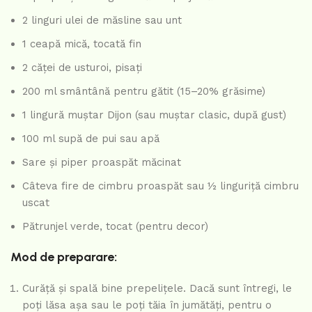
2 linguri ulei de măsline sau unt
1 ceapă mică, tocată fin
2 căței de usturoi, pisați
200 ml smântână pentru gătit (15–20% grăsime)
1 lingură muștar Dijon (sau muștar clasic, după gust)
100 ml supă de pui sau apă
Sare și piper proaspăt măcinat
Câteva fire de cimbru proaspăt sau ½ linguriță cimbru
uscat
Pătrunjel verde, tocat (pentru decor)
Mod de preparare:
Curăță și spală bine prepelițele. Dacă sunt întregi, le
poți lăsa așa sau le poți tăia în jumătăți, pentru o