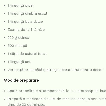
1 linguriță piper
1 linguriță cimbru uscat
1 linguriță boia dulce
Zeama de la 1 lămâie
200 g quinoa
500 ml apă
1 cățel de usturoi tocat
1 linguriță unt
Verdeață proaspătă (pătrunjel, coriandru) pentru decor
Mod de preparare
Spală prepelițele și tamponează-le cu un prosop de bucă
Prepară o marinadă din ulei de măsline, sare, piper, cim
timp de 30 de minute.