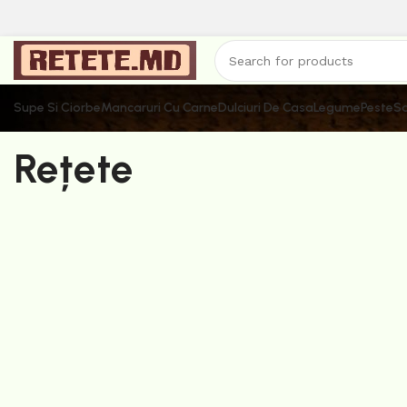
Supe Si Ciorbe
Mancaruri Cu Carne
Dulciuri De Casa
Legume
Peste
Sa
Rețete