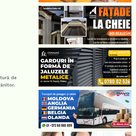
itură de
ănitor.