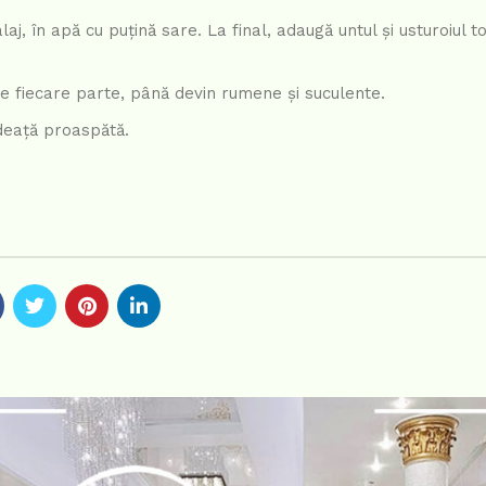
j, în apă cu puțină sare. La final, adaugă untul și usturoiul to
pe fiecare parte, până devin rumene și suculente.
rdeață proaspătă.