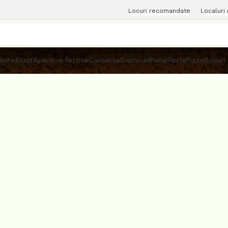
Locuri recomandate
Localuri
late
Aluat
Aperitive Festive
Conserve
Garnituri
Paine
Paste
Pizza
Sosuri