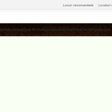
Locuri recomandate
Localuri
late
Aluat
Aperitive Festive
Conserve
Garnituri
Paine
Paste
Pizza
Sosuri