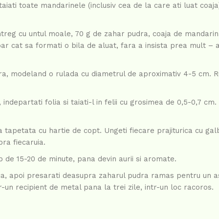
ati toate mandarinele (inclusiv cea de la care ati luat coaja) 
ntreg cu untul moale, 70 g de zahar pudra, coaja de mandarin
ar cat sa formati o bila de aluat, fara a insista prea mult – a
tara, modeland o rulada cu diametrul de aproximativ 4-5 cm. Ru
indepartati folia si taiati-l in felii cu grosimea de 0,5-0,7 cm.
a tapetata cu hartie de copt. Ungeti fiecare prajiturica cu ga
ra fiecaruia.
mp de 15-20 de minute, pana devin aurii si aromate.
ca, apoi presarati deasupra zaharul pudra ramas pentru un as
tr-un recipient de metal pana la trei zile, intr-un loc racoros.