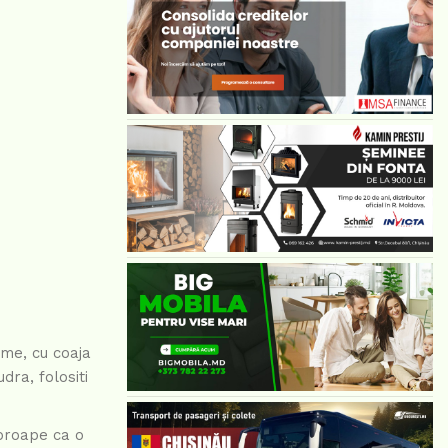
rme, cu coaja
dra, folositi
proape ca o