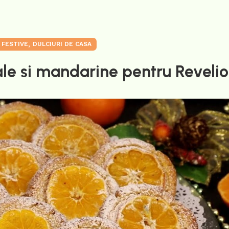
,
 FESTIVE
DULCIURI DE CASA
ale si mandarine pentru Reveli