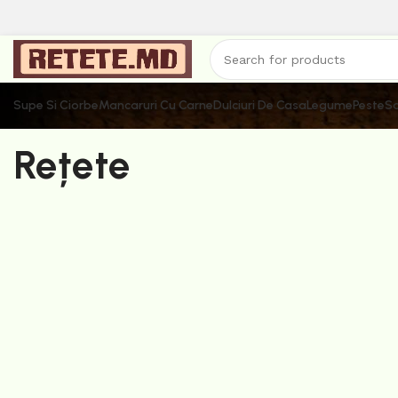
Supe Si Ciorbe
Mancaruri Cu Carne
Dulciuri De Casa
Legume
Peste
Sa
Rețete