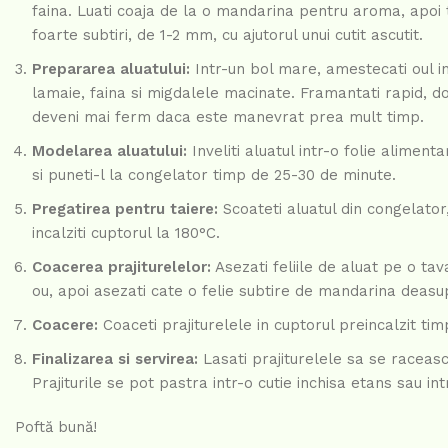
faina. Luati coaja de la o mandarina pentru aroma, apoi tai
foarte subtiri, de 1-2 mm, cu ajutorul unui cutit ascutit.
Prepararea aluatului:
Intr-un bol mare, amestecati oul i
lamaie, faina si migdalele macinate. Framantati rapid, do
deveni mai ferm daca este manevrat prea mult timp.
Modelarea aluatului:
Inveliti aluatul intr-o folie alimen
si puneti-l la congelator timp de 25-30 de minute.
Pregatirea pentru taiere:
Scoateti aluatul din congelator, 
incalziti cuptorul la 180°C.
Coacerea prajiturelelor:
Asezati feliile de aluat pe o tav
ou, apoi asezati cate o felie subtire de mandarina deasup
Coacere:
Coaceti prajiturelele in cuptorul preincalzit ti
Finalizarea si servirea:
Lasati prajiturelele sa se raceas
Prajiturile se pot pastra intr-o cutie inchisa etans sau in
Poftă bună!