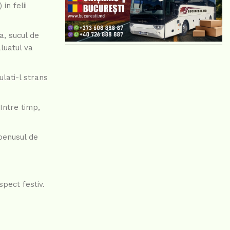
in felii
a, sucul de
luatul va
lati-l strans
 Intre timp,
lbenusul de
pect festiv.